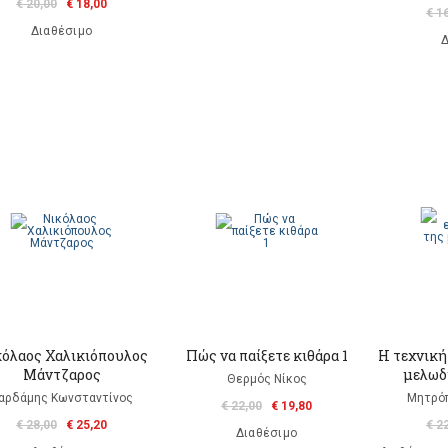
€ 20,00
€ 18,00
€ 1
Διαθέσιμο
Δ
όλαος Χαλικιόπουλος
Πώς να παίξετε κιθάρα 1
Η τεχνική
Μάντζαρος
μελωδ
Θερμός Νίκος
αρδάμης Κωνσταντίνος
Μητρόπ
€ 22,00
€ 19,80
€ 28,00
€ 25,20
€ 2
Διαθέσιμο