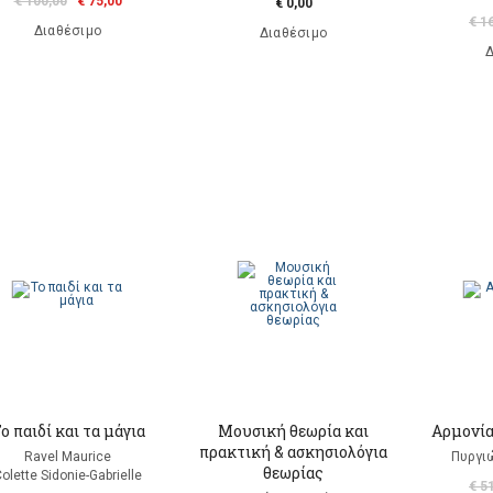
€ 100,00
€ 75,00
€ 0,00
€ 1
Διαθέσιμο
Διαθέσιμο
Δ
ο παιδί και τα μάγια
Μουσική θεωρία και
Αρμονία 
πρακτική & ασκησιολόγια
Ravel Maurice
Πυργι
θεωρίας
olette Sidonie-Gabrielle
€ 5