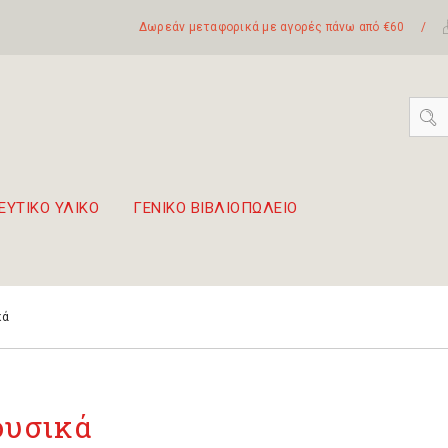
Δωρεάν μεταφορικά με αγορές πάνω από €60
/
ΕΥΤΙΚΟ ΥΛΙΚΟ
ΓΕΝΙΚΟ ΒΙΒΛΙΟΠΩΛΕΙΟ
 σετ Boomwhackers
πόλη της Λευκάδας
κά
υσικά