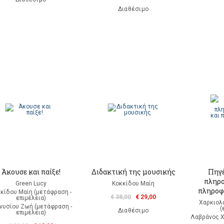
Διαθέσιμο
Άκουσε και παίξε!
Διδακτική της μουσικής
Πηγέ
πληρο
Green Lucy
Κοκκίδου Μαίη
πληροφ
κίδου Μαίη (μετάφραση -
€ 38,00
€ 29,00
επιμέλεια)
Χαρκιολ
νυσίου Ζωή (μετάφραση -
(
Διαθέσιμο
επιμέλεια)
Λαβράνος Χ