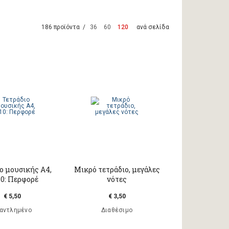
186 προϊόντα /
36
60
120
ανά σελίδα
ο μουσικής Α4,
Μικρό τετράδιο, μεγάλες
10: Περφορέ
νότες
€ 5,50
€ 3,50
αντλημένο
Διαθέσιμο