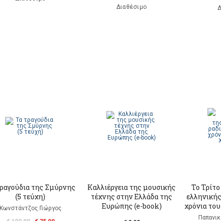
Διαθέσιμο
Δ
τραγούδια της Σμύρνης
Καλλιέργεια της μουσικής
Το Τρίτ
(5 τεύχη)
τέχνης στην Ελλάδα της
ελληνικής
Ευρώπης (e-book)
χρόνια το
Κωνστάντζος Γιώργος
Παπανι