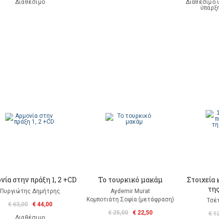
Διαθέσιμο
Διαθέσιμο 
ύπαρξ
νία στην πράξη 1, 2 +CD
Το τουρκικό μακάμ
Στοιχεία 
της
Πυργιώτης Δημήτρης
Aydemir Murat
Κομποτιάτη Σοφία (μετάφραση)
Τσέ
€ 63,00
€ 44,00
€ 25,00
€ 22,50
€ 1
Διαθέσιμο