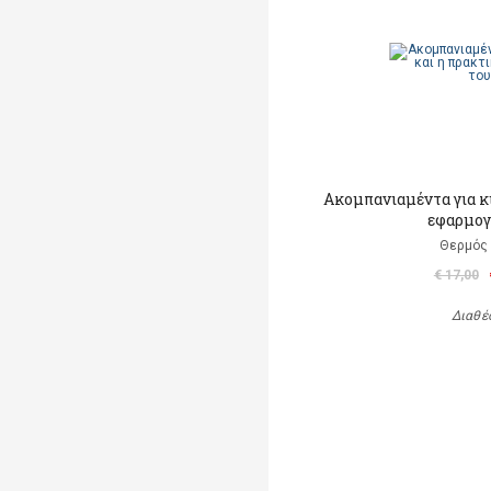
Ακομπανιαμέντα για κ
εφαρμογ
Θερμός 
€ 17,00
Διαθέ