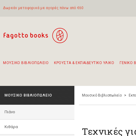
Δωρεάν μεταφορικά με αγορές πάνω από €60
ΜΟΥΣΙΚΟ ΒΙΒΛΙΟΠΩΛΕΙΟ
ΚΡΟΥΣΤΑ & ΕΚΠΑΙΔΕΥΤΙΚΟ ΥΛΙΚΟ
ΓΕΝΙΚΟ 
Προτάσεις - Σετ - Συνδυασμοί Βιβλίων
Πρωτότυποι Συνδυασμοί - Σετ δώρων για παιδιά
Για τα πρώτα μας βήματα στην κιθάρα
Το πιο διαδεδομένο σετ Boomwhackers
Περπατώντας στην παλιά πόλη της Λευκάδας
ΜΟΥΣΙΚΟ ΒΙΒΛΙΟΠΩΛΕΙΟ
Μουσικό Βιβλιοπωλείο
>
Εκπ
Πιάνο
Κιθάρα
Τεχνικές γι