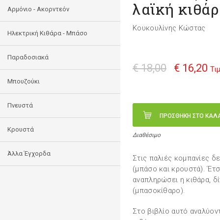
λαϊκή κιθά
Αρμόνιο - Ακορντεόν
Κουκουλίνης Κώστας
Ηλεκτρική Κιθάρα - Μπάσο
Παραδοσιακά
€ 18,00
€ 16,20
Τι
Μπουζούκι
Πνευστά
ΠΡΟΣΘΗΚΗ ΣΤΟ ΚΑΛ
Κρουστά
Διαθέσιμο
Άλλα Έγχορδα
Στις παλιές κομπανίες δ
(μπάσο και κρουστά). Έτσ
αναπληρώσει η κιθάρα, δ
(μπασοκίθαρο).
Στο βιβλίο αυτό αναλύοντ