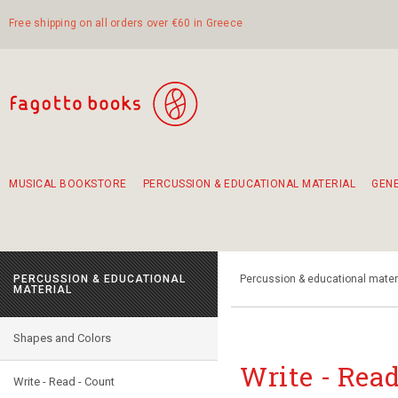
Free shipping on all orders over €60 in Greece
MUSICAL BOOKSTORE
PERCUSSION & EDUCATIONAL MATERIAL
GEN
Suggestions - Sets - Book Combinations
Educational material for exercise in rhythm
Unique combinations - Gift Sets for Kids
Smirneika and pireotika rembetika
Hand-crafted hand drum 45cm
Α Walk through Lefkada's old town
PERCUSSION & EDUCATIONAL
Percussion & educational mater
MATERIAL
Shapes and Colors
Write - Read
Write - Read - Count