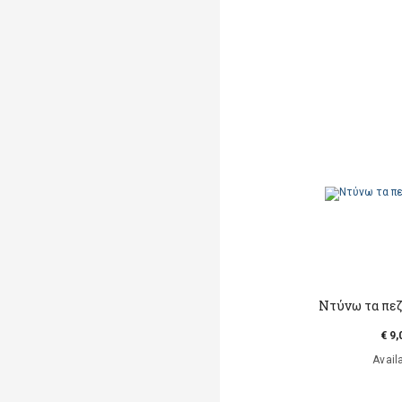
Ντύνω τα πε
€ 9,
Avail