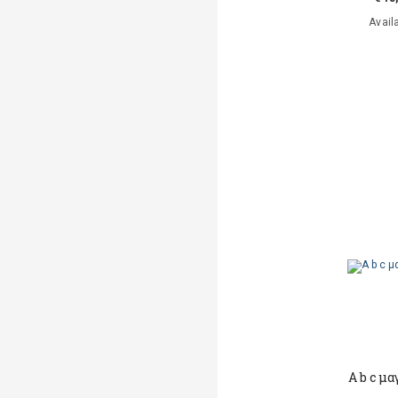
Avail
A b c μ