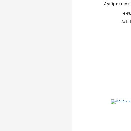
Aριθμητικά πα
€ 49
Avail