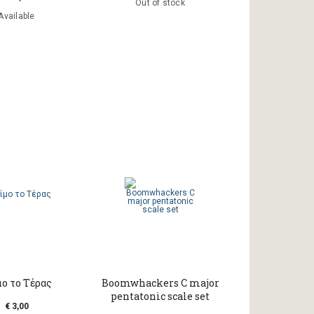
Out of stock
Available
ο το Τέρας
Boomwhackers C major
pentatonic scale set
€ 3,00