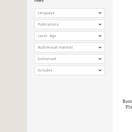
Filters
Βoo
Pla