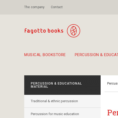
The company
Contact
MUSICAL BOOKSTORE
PERCUSSION & EDUCA
Suggestions - Sets - Book Combinations
Educational material for exercise in rhythm
Unique combinations - Gift Sets for Kids
Smirneika and pireotika r
Hand-crafted
Α Walk through Lefkada's old town
PERCUSSION & EDUCATIONAL
Percuss
MATERIAL
Traditional & ethnic percussion
Pe
Percussion for music education