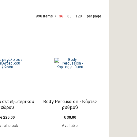
998 items /
36
60
120
per page
ο σετ εξωτερικού
Body Percussion - Κάρτες
χώρου
ρυθμού
€ 225,00
€ 30,00
t of stock
Available