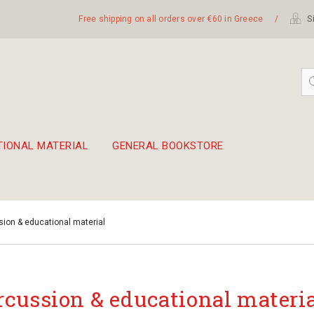
Free shipping on all orders over €60 in Greece
/
Si
TIONAL MATERIAL
GENERAL BOOKSTORE
embetika
 hand drum 45cm
ion & educational material
rcussion & educational materi