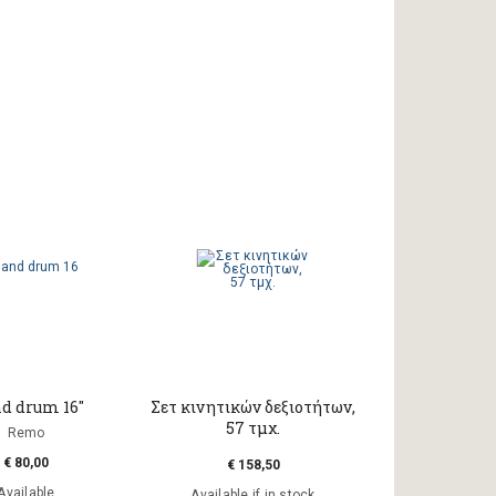
d drum 16"
Σετ κινητικών δεξιοτήτων,
57 τμχ.
Remo
€ 80,00
€ 158,50
Available
Available if in stock