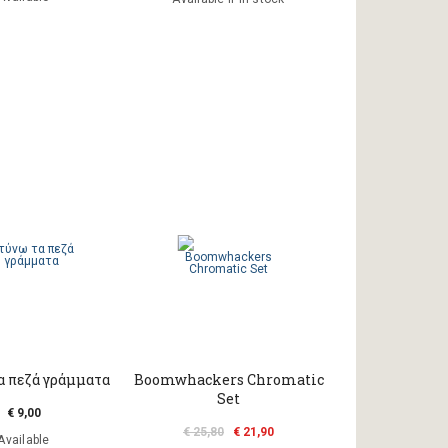
α πεζά γράμματα
Boomwhackers Chromatic
Set
€ 9,00
€ 25,80
€ 21,90
Available