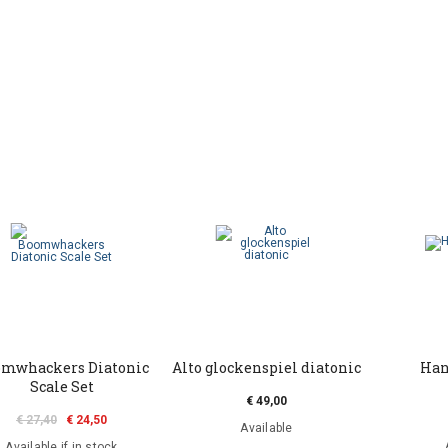
mwhackers Diatonic
Alto glockenspiel diatonic
Han
Scale Set
€ 49,00
€ 27,40
€ 24,50
Available
Available if in stock