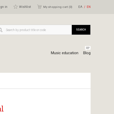
gn in
Wishlist
ΕΛ
ΕΝ
My shopping cart (
0
)
SEARCH
Music education
Blog
al