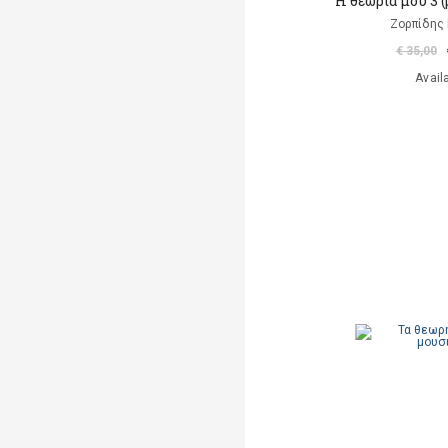
Η θεωρία μου 3 
Ζορπίδης 
€ 35,00
Avail