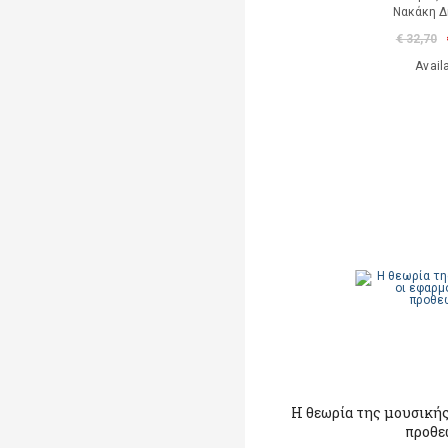
Νακάκη 
€ 32,70
Avail
Η θεωρία της μουσικής
προθε