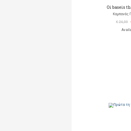
Oi baseis t
Καμπανάς 
€ 24,00
Avail