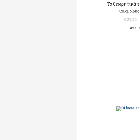
Τα θεωρητικά τ
Καλομοίρη
€ 21,50
Avail