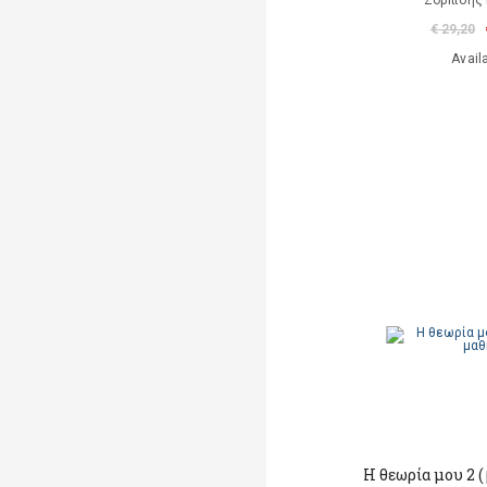
Ζορπίδης 
€ 29,20
Avail
Η θεωρία μου 2 (