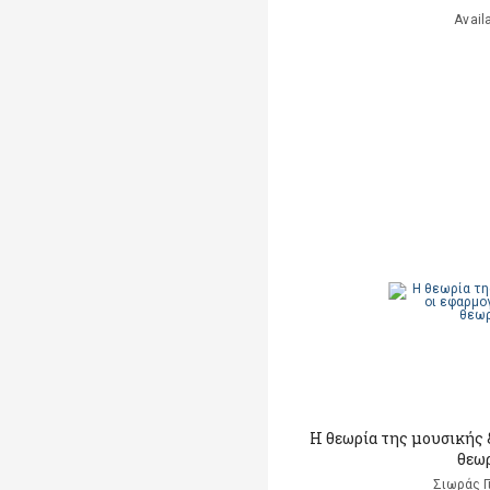
Avail
Η θεωρία της μουσικής &
θεω
Σιωράς Γ