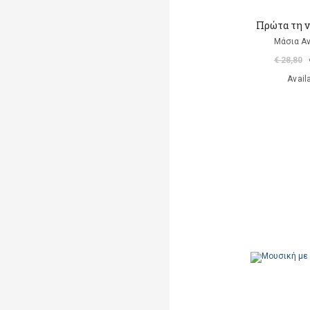
Πρώτα τη ν
Μάσια Αν
€ 28,80
Avail