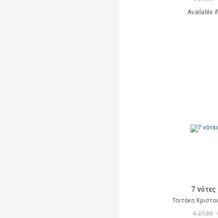
Available i
7 νότες
Τσιτάκη Χριστο
€ 27,60