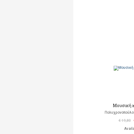
Μουσική 
Πολυχρονοπούλο
€ 19,80
Avail