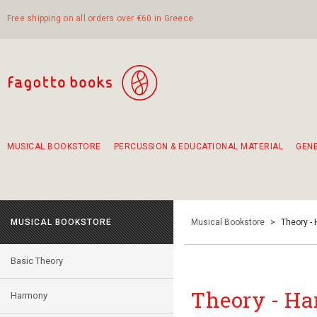
Free shipping on all orders over €60 in Greece
MUSICAL BOOKSTORE
PERCUSSION & EDUCATIONAL MATERIAL
GEN
Suggestions - Sets - Book Combinations
Educational material for exercise in rhythm
Unique combinations - Gift Sets for Kids
Smirneika and pireotika rembetika
Hand-crafted hand drum 45cm
Α Walk through Lefkada's old town
MUSICAL BOOKSTORE
Musical Bookstore
>
Theory -
Basic Theory
Theory - H
Harmony