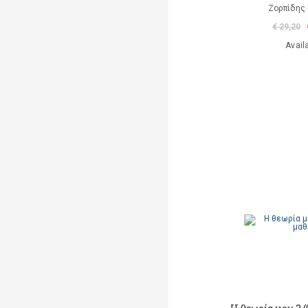
Ζορπίδης 
€ 29,20
Avail