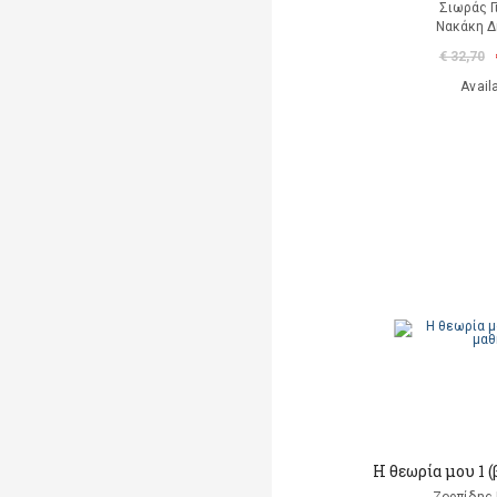
Σιωράς Γ
Νακάκη 
€ 32,70
Avail
Η θεωρία μου 1 