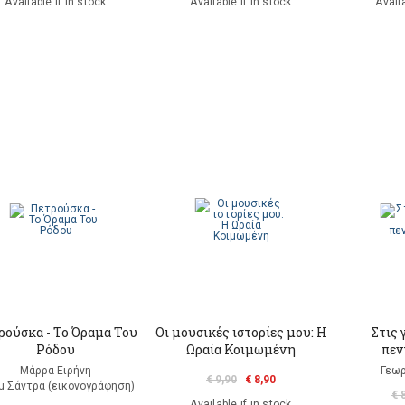
Available if in stock
Available if in stock
Availa
ρούσκα - Το Όραμα Του
Οι μουσικές ιστορίες μου: Η
Στις 
Ρόδου
Ωραία Κοιμωμένη
πεν
Μάρρα Ειρήνη
Γεωρ
€ 9,90
€ 8,90
μ Σάντρα (εικονογράφηση)
€ 
Available if in stock