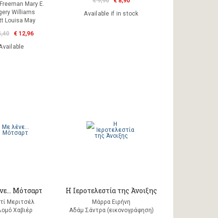
€ 9,90
€ 8,90
 Freeman Mary E.
ery Williams
Available if in stock
tt Louisa May
4,40
€ 12,96
Available
νε... Μότσαρτ
Η Ιεροτελεστία της Άνοιξης
τί Μεριτσέλ
Μάρρα Ειρήνη
λομό Χαβιέρ
Αδάμ Σάντρα (εικονογράφηση)