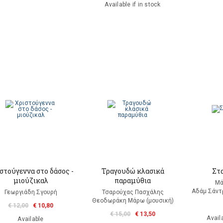
Available if in stock
στούγεννα στο δάσος -
Τραγουδώ κλασικά
Στ
μιούζικαλ
παραμύθια
Μά
Αδάμ Σάντ
Γεωργιάδη Σγουρή
Τσαρούχας Πασχάλης
Θεοδωράκη Μάρω (μουσική)
€ 12,00
€ 10,80
€ 15,00
€ 13,50
Availa
Available