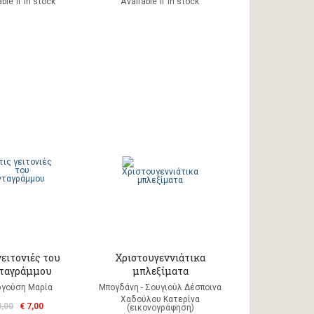
ble if in stock
Available if in stock
γειτονιές του
Χριστουγεννιάτικα
ταγράμμου
μπλεξίματα
γούση Μαρία
Μπογδάνη - Σουγιούλ Δέσποινα
Χαδούλου Κατερίνα
8,00
€ 7,00
(εικονογράφηση)