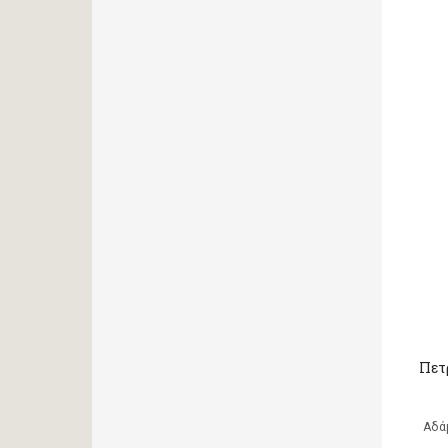
Πετ
Αδά