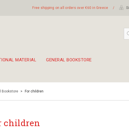
Free shipping on all orders over €60 in Greece
/
Si
TIONAL MATERIAL
GENERAL BOOKSTORE
embetika
 hand drum 45cm
l Bookstore
>
For children
r children