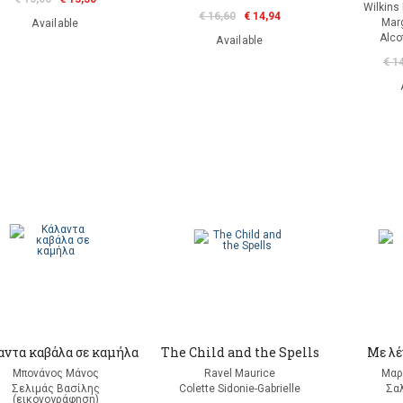
Wilkins
€ 16,60
€ 14,94
Marg
Available
Alco
Available
€ 1
αντα καβάλα σε καμήλα
The Child and the Spells
Με λέ
Μπονάνος Μάνος
Ravel Maurice
Μαρ
Σελιμάς Βασίλης
Colette Sidonie-Gabrielle
Σα
(εικονογράφηση)