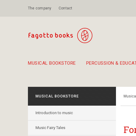
The company
Contact
MUSICAL BOOKSTORE
PERCUSSION & EDUCA
Suggestions - Sets - Book Combinations
Educational material for exercise in rhythm
Unique combinations - Gift Sets for Kids
Smirneika and pireotika r
Hand-crafted
Α Walk through Lefkada's old town
MUSICAL BOOKSTORE
Musica
Introduction to music
Fo
Music Fairy Tales