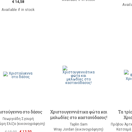
€ 14,58
Availa
Available if in stock
ιστούγεννα στο δάσος
Χριστουγεννιάτικα φώτα και
Τα τρί
μελωδίες στο καστανόδασος!
Χρι
Γεωργιάδη Σγουρή
ύρη Ελίζα (εικονογράφηση)
Taplin Sam
Πρόβου Άρτε
Wray Jordan (εικονογράφηση)
Κατσαμά 
€ 15,00
€ 13,50