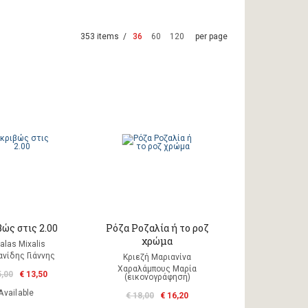
353 items /
36
60
120
per page
ώς στις 2.00
Ρόζα Ροζαλία ή το ροζ
χρώμα
alas Mixalis
νίδης Γιάννης
Κριεζή Μαριανίνα
Χαραλάμπους Μαρία
5,00
€ 13,50
(εικονογράφηση)
Available
€ 18,00
€ 16,20