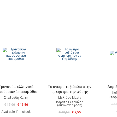
Τραγουδώ ελληνικά
Το όνειρο ταξιδεύει στην
Ακριβ
ραδοσιακά παραμύθια
ορχήστρα της φύσης
Kef
Στεφα
Σταθούδη Καίτη
Μελίδου Μαρία
Βαράτη Ελεονώρα
€ 1
€ 15,00
€ 13,50
(εικονογράφηση)
Available if in stock
€ 10,60
€ 9,55