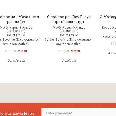
ρώτος μου Μονέ «μετά
Ο πρώτος μου Βαν Γκογκ
Ο Μότσαρ
μουσικής»
«μετά μουσικής»
Μανδηλαράς Φίλιππος
Μανδηλαράς Φίλιππος
Κουδούνα
(μετάφραση)
(μετάφραση)
Ga
Collet Emilie
Collet Emilie
Kasandra
er Severine (Εικονογράφηση)
Cordier Severine (Εικονογράφηση)
€ 1
Grousson Mathieu
Grousson Mathieu
€ 10,10
€ 9,10
€ 10,90
€ 9,80
Availa
Out of stock
Available
to our newsletter: