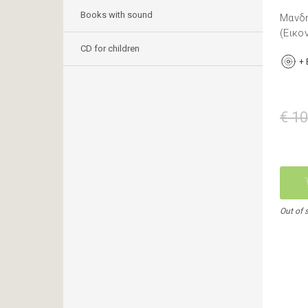
Books with sound
Μανδη
(Εικο
CD for children
+
€ 10
Out of 