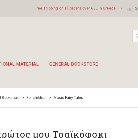
Free shipping on all orders over €60 in Greece
/
Si
TIONAL MATERIAL
GENERAL BOOKSTORE
embetika
 hand drum 45cm
l Bookstore
>
For children
>
Music Fairy Tales
πρώτος μου Τσαϊκόφσκι