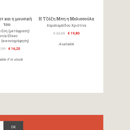
τ και η μουσική
Η Τζάζη Μπη η Μελισσούλα
του
Χαραλαμπίδου Χριστίνα
 Εύη (μετάφραση)
€ 22,00
€ 19,80
rcía Eliseo
 (εικονογράφηση)
Available
7,99
€ 16,20
ble if in stock
OK