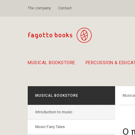
The company
Contact
MUSICAL BOOKSTORE
PERCUSSION & EDUCA
Suggestions - Sets - Book Combinations
Educational material for exercise in rhythm
Unique combinations - Gift Sets for Kids
Smirneika and pireotika r
Hand-crafted
Α Walk through Lefkada's old town
MUSICAL BOOKSTORE
Musica
Introduction to music
Music Fairy Tales
Ο 