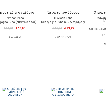
 μυστικό της σαβάνας
Τα φώτα του δάσους
Ο πρώτ
Trevisan Irena
Trevisan Irena
Μανδη
(
gagna Luna (εικονογράφος)
Sortegagna Luna (εικονογράφος)
Co
€ 15,50
€ 13,95
€ 15,50
€ 13,95
Cordier Seve
€ 1
Available
Out of stock
O