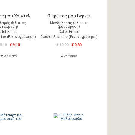
ος μου Χάιντελ
Ο πρώτος μου Βέρντι
λαράς Φίλιππος
Μανδηλαράς Φίλιππος
μετάφραση)
(μετάφραση)
llet Emilie
Collet Emilie
rine (Εικονογράφηση)
Cordier Severine (Εικονογράφηση)
0,10
€ 9,10
€ 10,90
€ 9,80
ut of stock
Available