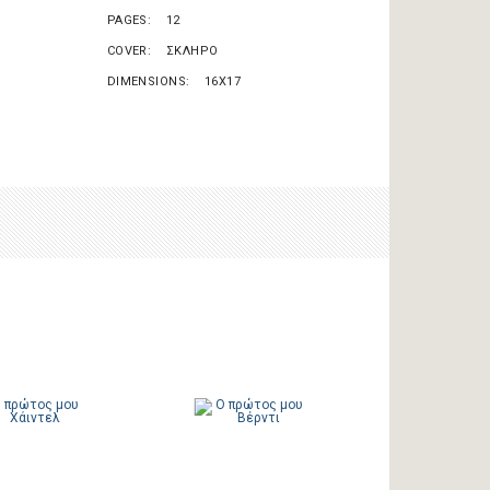
PAGES
12
COVER
ΣΚΛΗΡΟ
DIMENSIONS
16X17