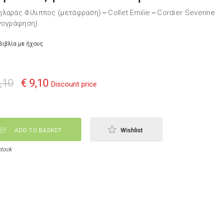
λαράς Φίλιππος (μετάφραση)
Collet Emilie
Cordier Severine
—
—
νογράφηση)
Βιβλία με ήχους
,10
€ 9,10
Discount price
ADD TO BASKET
Wishlist
stock