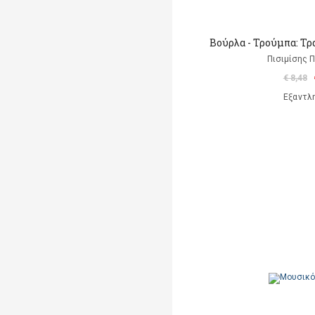
Βούρλα - Τρούμπα: Τρ
Πισιμίσης Π
€ 8,48
Εξαντλ