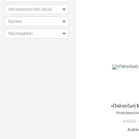
«Παληοζωή 
Ντελόπουλος
€ 12,72
Διαθέ