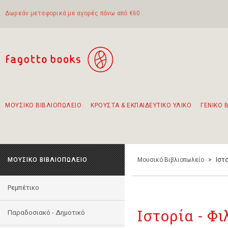
Δωρεάν μεταφορικά με αγορές πάνω από €60
ΜΟΥΣΙΚΟ ΒΙΒΛΙΟΠΩΛΕΙΟ
ΚΡΟΥΣΤΑ & ΕΚΠΑΙΔΕΥΤΙΚΟ ΥΛΙΚΟ
ΓΕΝΙΚΟ 
Προτάσεις - Σετ - Συνδυασμοί Βιβλίων
Πρωτότυποι Συνδυασμοί - Σετ δώρων για παιδιά
Για τα πρώτα μας βήματα στην κιθάρα
Το πιο διαδεδομένο σετ Boomwhackers
Περπατώντας στην παλιά πόλη της Λευκάδας
ΜΟΥΣΙΚΟ ΒΙΒΛΙΟΠΩΛΕΙΟ
Μουσικό Βιβλιοπωλείο
>
Ιστο
Ρεμπέτικο
Ιστορία - Φ
Παραδοσιακό - Δημοτικό