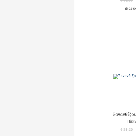
€ 12,00
Διαθέ
Ξανανθίζου
Πίκι
€ 21,20