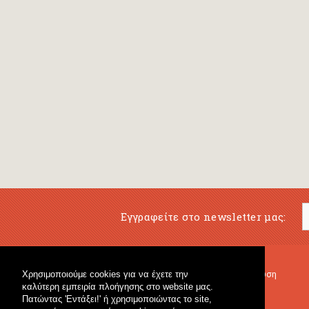
Εγγραφείτε στο newsletter μας:
Χρησιμοποιούμε cookies για να έχετε την
Μουσικό Βιβλιοπωλείο
Μουσική Εκπαίδευση
καλύτερη εμπειρία πλοήγησης στο website μας.
Κρουστά & Εκπαιδευτικό Υλικό
Fagotto Blog
Πατώντας 'Εντάξει!' ή χρησιμοποιώντας το site,
Γενικό Βιβλιοπωλείο