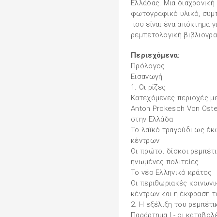
Ελλάδας. Μια διαχρονική
φωτογραφικό υλικό, συμπ
που είναι ένα απόκτημα γ
ρεμπετολογική βιβλιογρα
Περιεχόμενα:
Πρόλογος
Εισαγωγή
1. Οι ρίζες
Κατεχόμενες περιοχές μ
Anton Prokesch Von Oste
στην Ελλάδα
Το λαϊκό τραγούδι ως έ
κέντρων
Οι πρώτοι δίσκοι ρεμπέτ
ηνωμένες πολιτείες
Το νέο Ελληνικό κράτος
Οι περιθωριακές κοινωνι
κέντρων και η έκφραση τ
2. Η εξέλιξη του ρεμπέτι
Παράρτημα Ι - οι καταβολ