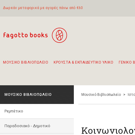
Δωρεάν μεταφορικά με αγορές πάνω από €60
ΜΟΥΣΙΚΟ ΒΙΒΛΙΟΠΩΛΕΙΟ
ΚΡΟΥΣΤΑ & ΕΚΠΑΙΔΕΥΤΙΚΟ ΥΛΙΚΟ
ΓΕΝΙΚΟ 
Προτάσεις - Σετ - Συνδυασμοί Βιβλίων
Πρωτότυποι Συνδυασμοί - Σετ δώρων για παιδιά
Για τα πρώτα μας βήματα στην κιθάρα
Το πιο διαδεδομένο σετ Boomwhackers
Περπατώντας στην παλιά πόλη της Λευκάδας
ΜΟΥΣΙΚΟ ΒΙΒΛΙΟΠΩΛΕΙΟ
Μουσικό Βιβλιοπωλείο
>
Ιστο
Ρεμπέτικο
Παραδοσιακό - Δημοτικό
Κοινωνιολογ