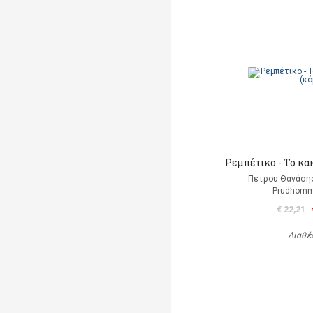
Ρεμπέτικο - Το κα
Πέτρου Θανάσης
Prudhomm
€ 22,21
Διαθέ