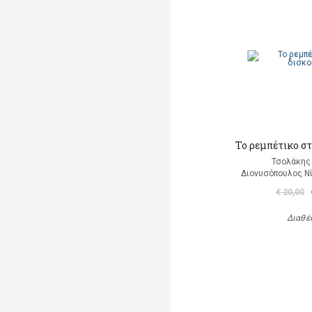
Το ρεμπέτικο σ
Τσολάκης
Διονυσόπουλος Νί
€ 20,00
Διαθέ