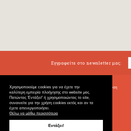
Εγγραφείτε στο newsletter μας:
Χρησιμοποιούμε cookies για να έχετε την
Μουσικό Βιβλιοπωλείο
Μουσική Εκπαίδευση
καλύτερη εμπειρία πλοήγησης στο website μας.
Κρουστά & Εκπαιδευτικό Υλικό
Fagotto Blog
Πατώντας 'Εντάξει!' ή χρησιμοποιώντας το site,
Γενικό Βιβλιοπωλείο
συναινείτε για την χρήση cookies εκτός και αν τα
έχετε απενεργοποιήσει.
Θέλω να μάθω περισσότερα
Εντάξει!