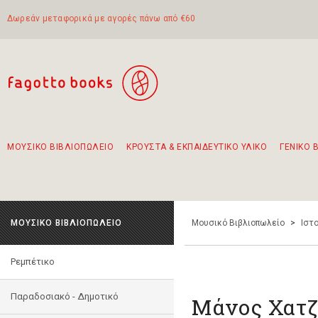
Δωρεάν μεταφορικά με αγορές πάνω από €60
ΜΟΥΣΙΚΟ ΒΙΒΛΙΟΠΩΛΕΙΟ
ΚΡΟΥΣΤΑ & ΕΚΠΑΙΔΕΥΤΙΚΟ ΥΛΙΚΟ
ΓΕΝΙΚΟ 
Προτάσεις - Σετ - Συνδυασμοί Βιβλίων
Πρωτότυποι Συνδυασμοί - Σετ δώρων για παιδιά
Για τα πρώτα μας βήματα στην κιθάρα
Το πιο διαδεδομένο σετ Boomwhackers
Περπατώντας στην παλιά πόλη της Λευκάδας
ΜΟΥΣΙΚΟ ΒΙΒΛΙΟΠΩΛΕΙΟ
Μουσικό Βιβλιοπωλείο
>
Ιστο
Ρεμπέτικο
Παραδοσιακό - Δημοτικό
Μάνος Χατζι