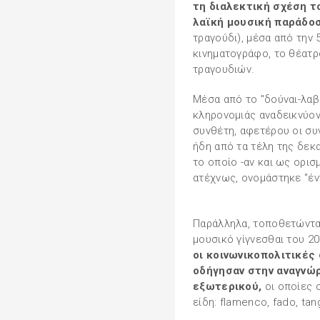
τη διαλεκτική σχέση τ
λαϊκή μουσική παράδο
τραγούδι), μέσα από την 
κινηματογράφο, το θέατρ
τραγουδιών.
Μέσα από το "δούναι-λαβ
κληρονομιάς αναδεικνύον
συνθέτη, αφετέρου οι συ
ήδη από τα τέλη της δεκα
το οποίο -αν και ως ορισ
ατέχνως, ονομάστηκε "έν
Παράλληλα, τοποθετώντα
μουσικό γίγνεσθαι του 2
οι κοινωνικοπολιτικές 
οδήγησαν στην αναγνώρ
εξωτερικού,
οι οποίες 
είδη: flamenco, fado, tang