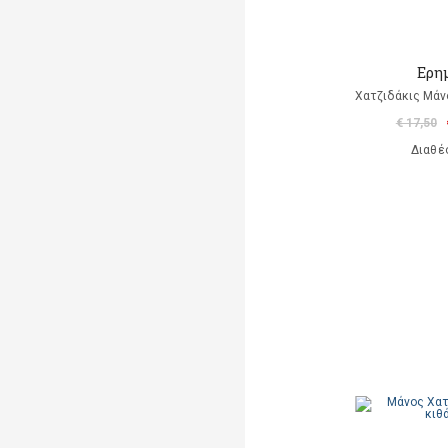
Ερη
Χατζιδάκις Μάν
€ 17,50
Διαθέ