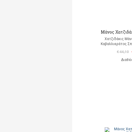
Μάνος Χατζιδάκ
Χατζιδάκις Μάν
Καβαλλιεράτος Σπ
€ 44,10
Διαθέ