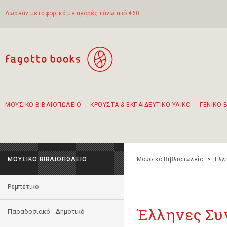
Δωρεάν μεταφορικά με αγορές πάνω από €60
ΜΟΥΣΙΚΟ ΒΙΒΛΙΟΠΩΛΕΙΟ
ΚΡΟΥΣΤΑ & ΕΚΠΑΙΔΕΥΤΙΚΟ ΥΛΙΚΟ
ΓΕΝΙΚΟ 
Προτάσεις - Σετ - Συνδυασμοί Βιβλίων
Πρωτότυποι Συνδυασμοί - Σετ δώρων για παιδιά
Για τα πρώτα μας βήματα στην κιθάρα
Το πιο διαδεδομένο σετ Boomwhackers
Περπατώντας στην παλιά πόλη της Λευκάδας
ΜΟΥΣΙΚΟ ΒΙΒΛΙΟΠΩΛΕΙΟ
Μουσικό Βιβλιοπωλείο
>
Ελλ
Ρεμπέτικο
Έλληνες Συ
Παραδοσιακό - Δημοτικό