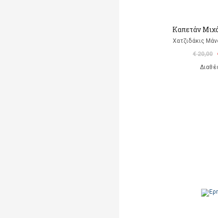
Καπετάν Μιχά
Χατζιδάκις Μάν
€ 20,00
Διαθέ