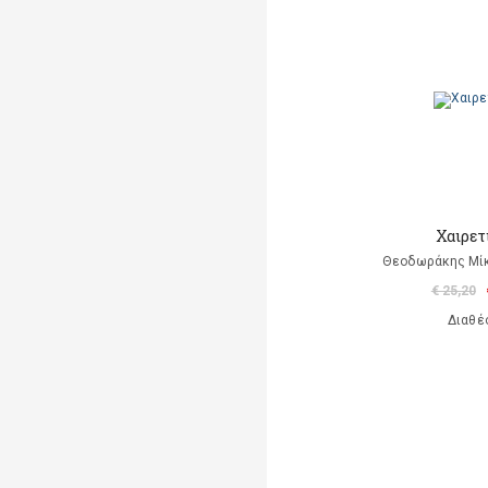
Χαιρετ
Θεοδωράκης Μίκ
€ 25,20
Διαθέ