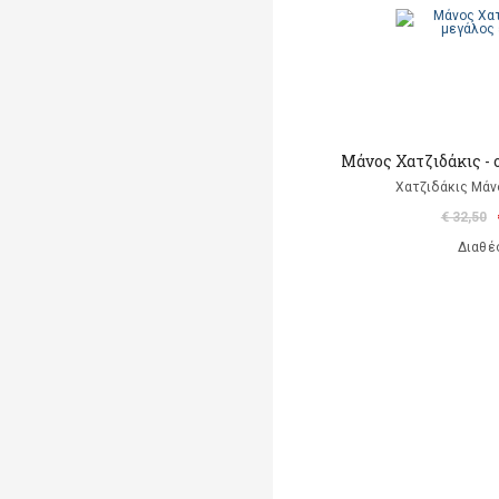
Μάνος Χατζιδάκις - 
Χατζιδάκις Μάν
€ 32,50
Διαθέ