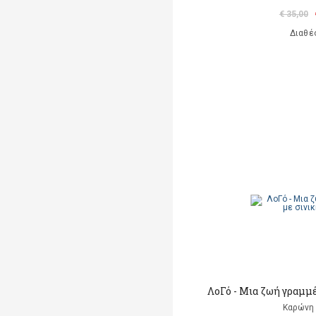
€ 35,00
Διαθέ
ΛοΓό - Μια ζωή γραμμ
Καρώνη 