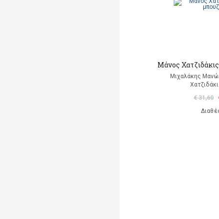
Μάνος Χατζιδάκις
Μιχαλάκης Μανώλ
Χατζιδάκι
€ 31,60
Διαθέ