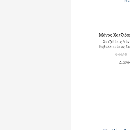
Μάνος Χατζιδάκ
Χατζιδάκις Μάν
Καβαλλιεράτος Σπ
€ 44,10
Διαθέ