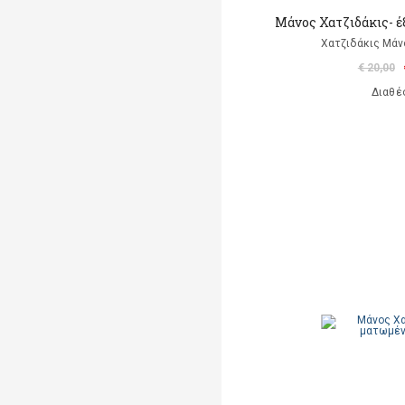
Μάνος Χατζιδάκις- έ
Χατζιδάκις Μάν
€ 20,00
Διαθέ