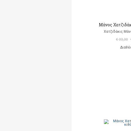
Μάνος Χατζιδάκι
Χατζιδάκις Μάν
€ 33,30
Διαθέ