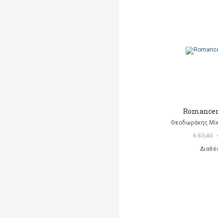
Romancer
Θεοδωράκης Μίκ
€ 57,40
Διαθέ