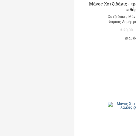
Μάνος Χατζιδάκις - τρ
κιθά
Χατζιδάκις Μάν
Φάμπας Δημήτρη
€ 20,00
Διαθέ