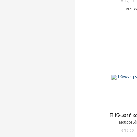
€ 22,00
Διαθέ
Η Κλωστή κα
Μαυροειδ
€ 17,00