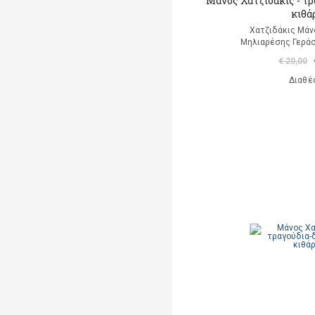
Μάνος Χατζιδάκις - τρ
κιθά
Χατζιδάκις Μάν
Μηλιαρέσης Γεράσ
€ 20,00
Διαθέ