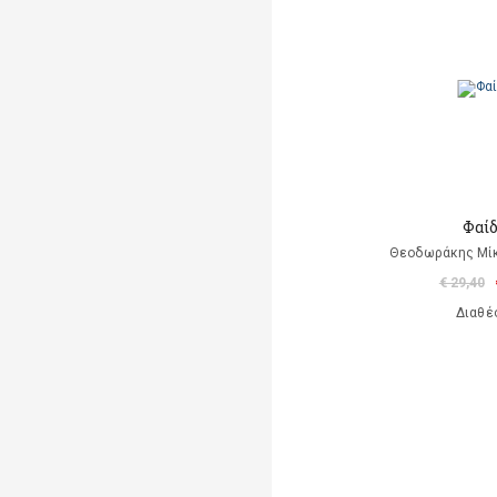
Φαί
Θεοδωράκης Μίκ
€ 29,40
Διαθέ