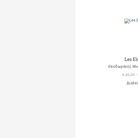
Les E
Θεοδωράκης Μίκ
€ 25,20
Διαθέ