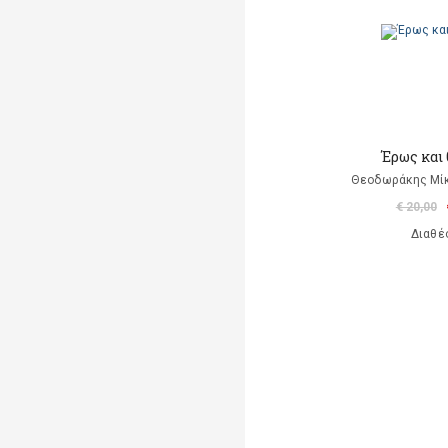
Έρως και
Θεοδωράκης Μίκ
€ 20,00
Διαθέ