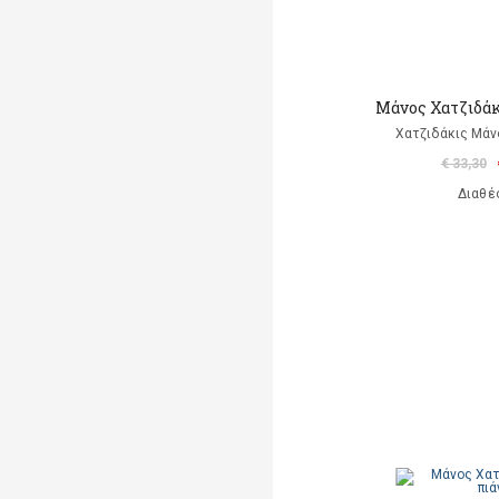
Μάνος Χατζιδάκι
Χατζιδάκις Μάν
€ 33,30
Διαθέ