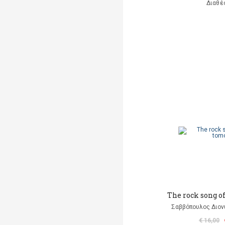
Διαθέ
The rock song o
Σαββόπουλος Διον
€ 16,00