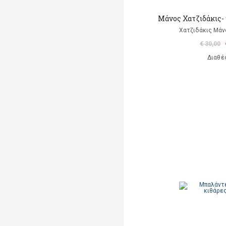
Μάνος Χατζιδάκις-
Χατζιδάκις Μάν
€ 30,00
Διαθέ