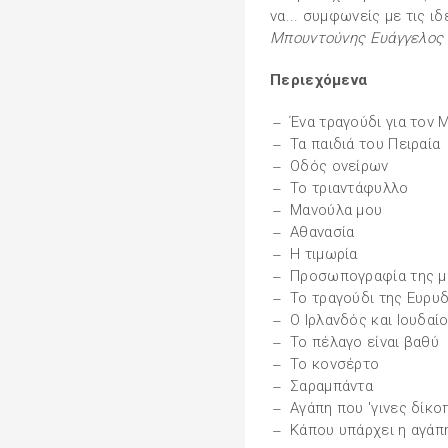
να... συμφωνείς με τις ιδέε
Μπουντούνης Ευάγγελος
Περιεχόμενα
Ένα τραγούδι για τον 
Τα παιδιά του Πειραία
Οδός ονείρων
Το τριαντάφυλλο
Μανούλα μου
Αθανασία
Η τιμωρία
Προσωπογραφία της μ
Το τραγούδι της Ευρυ
Ο Ιρλανδός και Ιουδαί
Το πέλαγο είναι βαθύ
Το κονσέρτο
Σαραμπάντα
Αγάπη που 'γινες δίκο
Κάπου υπάρχει η αγάπ