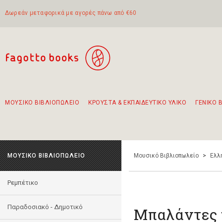
Δωρεάν μεταφορικά με αγορές πάνω από €60
ΜΟΥΣΙΚΟ ΒΙΒΛΙΟΠΩΛΕΙΟ
ΚΡΟΥΣΤΑ & ΕΚΠΑΙΔΕΥΤΙΚΟ ΥΛΙΚΟ
ΓΕΝΙΚΟ 
Προτάσεις - Σετ - Συνδυασμοί Βιβλίων
Πρωτότυποι Συνδυασμοί - Σετ δώρων για παιδιά
Για τα πρώτα μας βήματα στην κιθάρα
Το πιο διαδεδομένο σετ Boomwhackers
Περπατώντας στην παλιά πόλη της Λευκάδας
ΜΟΥΣΙΚΟ ΒΙΒΛΙΟΠΩΛΕΙΟ
Μουσικό Βιβλιοπωλείο
>
Ελλ
Ρεμπέτικο
Παραδοσιακό - Δημοτικό
Μπαλάντες 