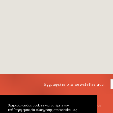
Εγγραφείτε στο newsletter μας:
Χρησιμοποιούμε cookies για να έχετε την
Μουσικό Βιβλιοπωλείο
Μουσική Εκπαίδευση
καλύτερη εμπειρία πλοήγησης στο website μας.
Κρουστά & Εκπαιδευτικό Υλικό
Fagotto Blog