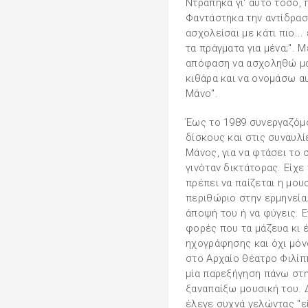
Ντράπηκα γι' αυτό τόσο,
Φαντάστηκα την αντίδραση
ασχολείσαι με κάτι πιο..
τα πράγματα για μένα;". 
απόφαση να ασχοληθώ μαζ
κιθάρα και να ονομάσω αυ
Μάνο".
Έως το 1989 συνεργαζόμο
δίσκους και στις συναυλί
Μάνος, για να φτάσει το 
γινόταν δικτάτορας. Είχ
πρέπει να παίζεται η μου
περιθώριο στην ερμηνεία
άποψή του ή να φύγεις. 
φορές που τα μάζευα κι 
ηχογράφησης και όχι μόν
στο Αρχαίο θέατρο Φιλίπ
μία παρεξήγηση πάνω στη
ξαναπαίξω μουσική του. 
έλεγε συχνά γελώντας "ε