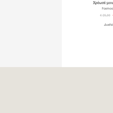
Χρέωσέ μου
Foxmoor
€ 25,00
Διαθέ