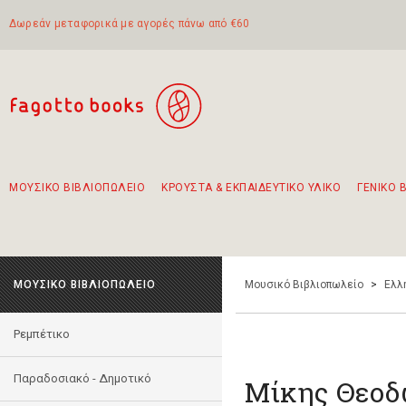
Δωρεάν μεταφορικά με αγορές πάνω από €60
ΜΟΥΣΙΚΟ ΒΙΒΛΙΟΠΩΛΕΙΟ
ΚΡΟΥΣΤΑ & ΕΚΠΑΙΔΕΥΤΙΚΟ ΥΛΙΚΟ
ΓΕΝΙΚΟ 
Προτάσεις - Σετ - Συνδυασμοί Βιβλίων
Πρωτότυποι Συνδυασμοί - Σετ δώρων για παιδιά
Για τα πρώτα μας βήματα στην κιθάρα
Το πιο διαδεδομένο σετ Boomwhackers
Περπατώντας στην παλιά πόλη της Λευκάδας
ΜΟΥΣΙΚΟ ΒΙΒΛΙΟΠΩΛΕΙΟ
Μουσικό Βιβλιοπωλείο
>
Ελλ
Ρεμπέτικο
Παραδοσιακό - Δημοτικό
Μίκης Θεοδ