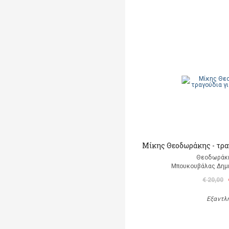
Μίκης Θεοδωράκης - τρα
Θεοδωράκ
Μπουκουβάλας Δημή
€ 20,00
Εξαντλ