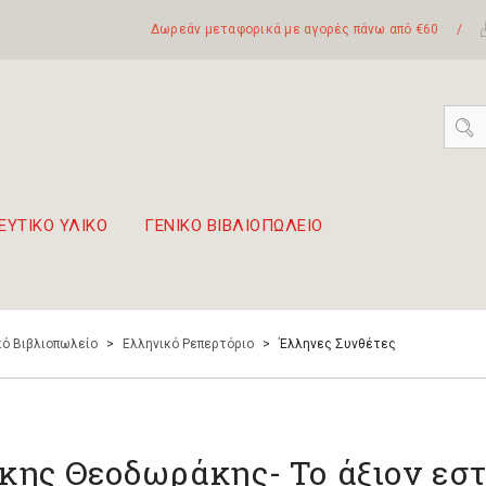
Δωρεάν μεταφορικά με αγορές πάνω από €60
/
ΕΥΤΙΚΟ ΥΛΙΚΟ
ΓΕΝΙΚΟ ΒΙΒΛΙΟΠΩΛΕΙΟ
 σετ Boomwhackers
πόλη της Λευκάδας
ό Βιβλιοπωλείο
>
Ελληνικό Ρεπερτόριο
>
Έλληνες Συνθέτες
κης Θεοδωράκης- Το άξιον εστ