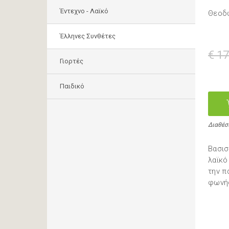
Έντεχνο - Λαϊκό
Θεοδω
Έλληνες Συνθέτες
€ 17
Γιορτές
Παιδικό
Διαθέσ
Βασισ
λαϊκό
την π
φωνής