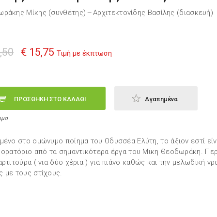
ράκης Μίκης (συνθέτης)
Αρχιτεκτονίδης Βασίλης (διασκευή)
—
,50
€ 15,75
Τιμή με έκπτωση
ΠΡΟΣΘΗΚΗ ΣΤΟ ΚΑΛΑΘΙ
Αγαπημένα
ιμο
μένο στο ομώνυμο ποίημα του Οδυσσέα Ελύτη, το άξιον εστί είν
 ορατόριο από τα σημαντικότερα έργα του Μϊκη Θεοδωράκη. Περ
αρτιτούρα ( για δύο χέρια ) για πιάνο καθώς και την μελωδική γρ
 με τους στίχους.