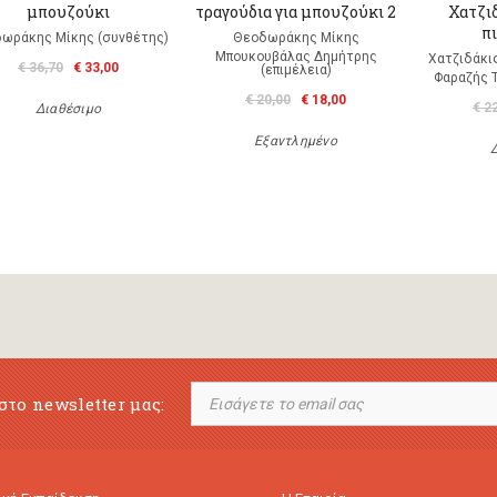
μπουζούκι
τραγούδια για μπουζούκι 2
Χατζιδ
πι
ωράκης Μίκης (συνθέτης)
Θεοδωράκης Μίκης
Μπουκουβάλας Δημήτρης
Χατζιδάκι
€ 36,70
€ 33,00
(επιμέλεια)
Φαραζής 
€ 20,00
€ 18,00
€ 2
Διαθέσιμο
Εξαντλημένο
στο newsletter μας: