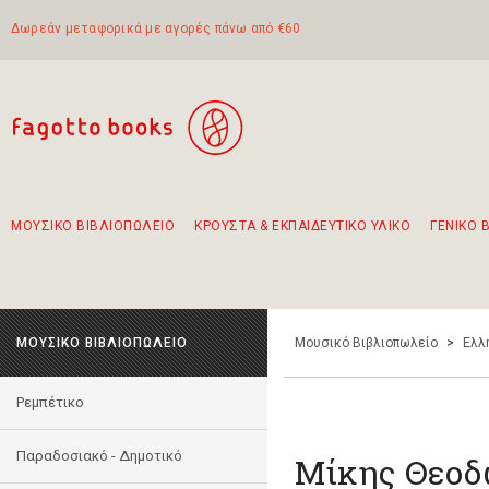
Δωρεάν μεταφορικά με αγορές πάνω από €60
ΜΟΥΣΙΚΟ ΒΙΒΛΙΟΠΩΛΕΙΟ
ΚΡΟΥΣΤΑ & ΕΚΠΑΙΔΕΥΤΙΚΟ ΥΛΙΚΟ
ΓΕΝΙΚΟ 
Προτάσεις - Σετ - Συνδυασμοί Βιβλίων
Πρωτότυποι Συνδυασμοί - Σετ δώρων για παιδιά
Για τα πρώτα μας βήματα στην κιθάρα
Το πιο διαδεδομένο σετ Boomwhackers
Περπατώντας στην παλιά πόλη της Λευκάδας
ΜΟΥΣΙΚΟ ΒΙΒΛΙΟΠΩΛΕΙΟ
Μουσικό Βιβλιοπωλείο
>
Ελλ
Ρεμπέτικο
Παραδοσιακό - Δημοτικό
Μίκης Θεοδ