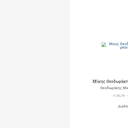
Μίκης Θεοδωράκη
Θεοδωράκης Μίκ
€ 36,70
Διαθέ