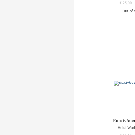
€ 25,00
Out of 
Επικίνδυν
Holst-Warh