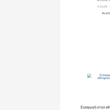
Κίτσιος 
€ 20,00
Avail
Εισαγωγή στην ε