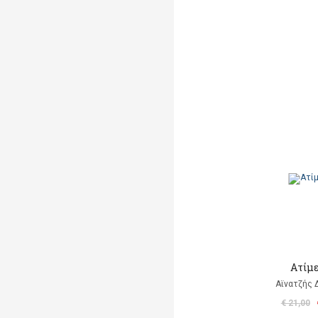
Ατίμ
Αϊνατζής 
€ 21,00