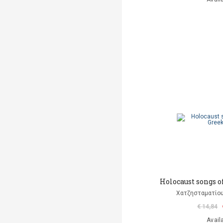
Holocaust songs o
Χατζησταματίου
€ 14,84
Avail