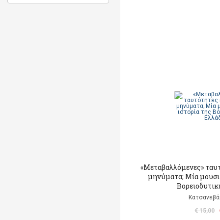
«Μεταβαλλόμενες» ταυ
μηνύματα; Μία μουσι
Βορειοδυτικ
Κατσανεβά
€ 15,00