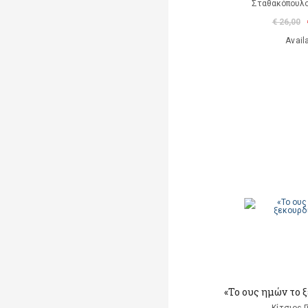
Σταθακόπουλ
€ 26,00
Avail
«Το ους ημών το ξ