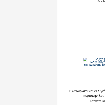
Avail
Βλαχόφωνα και ελλην
περιοχής Βορ
Κατσανεβά