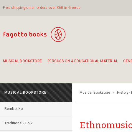
Free shipping on all orders over €60 in Greece
MUSICAL BOOKSTORE
PERCUSSION & EDUCATIONAL MATERIAL
GEN
Suggestions - Sets - Book Combinations
Educational material for exercise in rhythm
Unique combinations - Gift Sets for Kids
Smirneika and pireotika rembetika
Hand-crafted hand drum 45cm
Α Walk through Lefkada's old town
MUSICAL BOOKSTORE
Musical Bookstore
>
History -
Rembetiko
Ethnomusic
Traditional - Folk