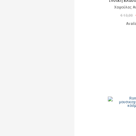
Ινδική κλασ
Χαψούλας Α
€ 13,00
Avail