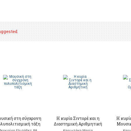
uggested
υσική στη σύγχρονη
Η κυρία Σιντορέ και η
Η κυρία
ολυπολιτισμική τάξη
Διαστημική Αριθμητική
Μουσικ
ερκούρη Ελισάβετ Αθ.
Καριωτάκη Μαρία
Καρι