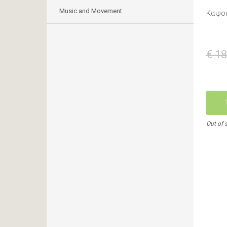
Music and Movement
Καψο
€ 18
Out of 