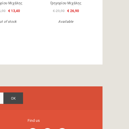
ορίου Μιχάλης
Γρηγορίου Μιχάλης
4,90
€ 13,40
€ 29,90
€ 26,90
ut of stock
Available
OK
Find us