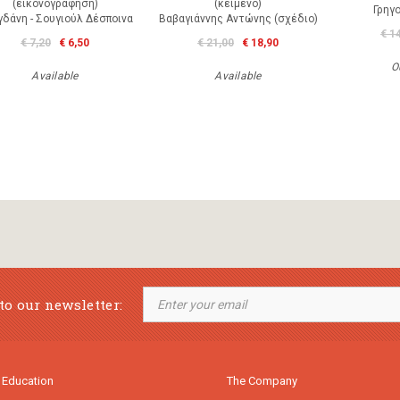
(εικονογράφηση)
(κείμενο)
Γρηγ
δάνη - Σουγιούλ Δέσποινα
Βαβαγιάννης Αντώνης (σχέδιο)
€ 1
€ 7,20
€ 6,50
€ 21,00
€ 18,90
O
Available
Available
to our newsletter:
 Education
The Company