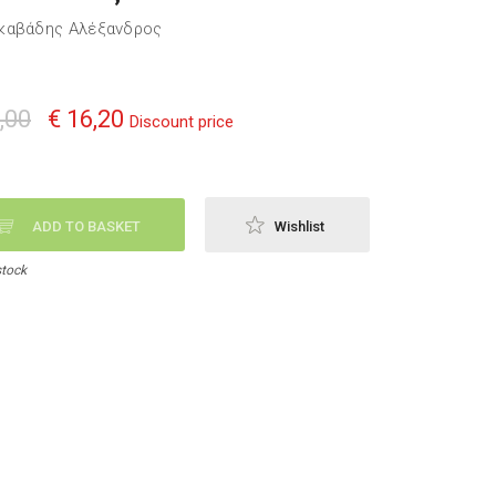
καβάδης Αλέξανδρος
,00
€ 16,20
Discount price
ADD TO BASKET
Wishlist
stock