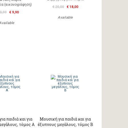
ία (εικονογράφηση)
€ 20,00
€ 18,00
0,99
€ 9,90
Available
Available
ια παιδιά και για
Μουσική για παιδιά και για
μεγάλους, τόμος Α
έξυπνους μεγάλους, τόμος Β