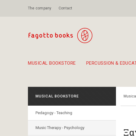
The company
Contact
MUSICAL BOOKSTORE
PERCUSSION & EDUCA
Suggestions - Sets - Book Combinations
Educational material for exercise in rhythm
Unique combinations - Gift Sets for Kids
Smirneika and pireotika r
Hand-crafted
Α Walk through Lefkada's old town
MUSICAL BOOKSTORE
Musica
Pedagogy - Teaching
Music Therapy - Psychology
Ξα