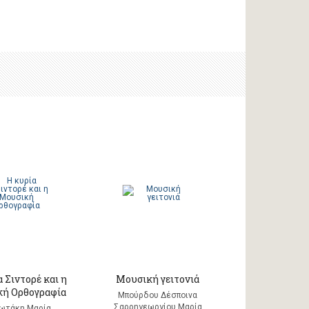
 Σιντορέ και η
Μουσική γειτονιά
ή Ορθογραφία
Μπούρδου Δέσποινα
Σαρρηγεωργίου Μαρία
ωτάκη Μαρία