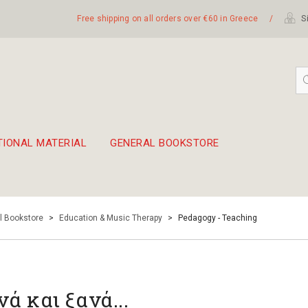
Free shipping on all orders over €60 in Greece
/
Si
TIONAL MATERIAL
GENERAL BOOKSTORE
embetika
 hand drum 45cm
l Bookstore
>
Education & Music Therapy
>
Pedagogy - Teaching
νά και ξανά...