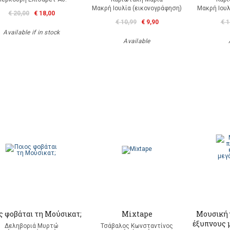
Μακρή Ιουλία (εικονογράφηση)
Μακρή Ιουλ
€ 20,00
€ 18,00
€ 10,99
€ 9,90
€ 1
Available if in stock
Available
ς φοβάται τη Μούσικατ;
Mixtape
Μουσική γ
έξυπνους 
Δεληβοριά Μυρτώ
Τσάβαλος Κωνσταντίνος