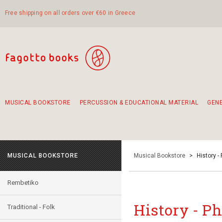
Free shipping on all orders over €60 in Greece
MUSICAL BOOKSTORE
PERCUSSION & EDUCATIONAL MATERIAL
GEN
Suggestions - Sets - Book Combinations
Educational material for exercise in rhythm
Unique combinations - Gift Sets for Kids
Smirneika and pireotika rembetika
Hand-crafted hand drum 45cm
Α Walk through Lefkada's old town
MUSICAL BOOKSTORE
Musical Bookstore
>
History -
Rembetiko
History - P
Traditional - Folk