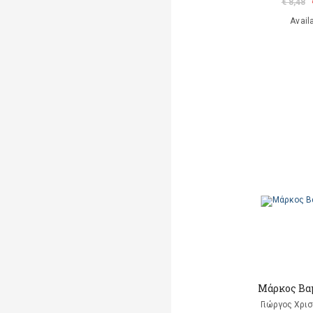
€ 8,48
Avail
Μάρκος Βα
Γιώργoς Χρι