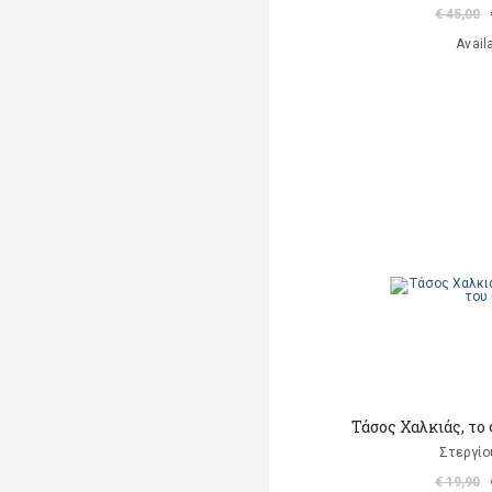
€ 45,00
Avail
Τάσος Χαλκιάς, το
Στεργίο
€ 19,90