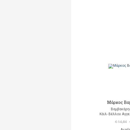
Μάρκος Βα
Βαμβακάρη
Κάιλ- Βέλλου Αγγε
€ 14,84
Avail