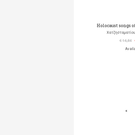
Holocaust songs o
Χατζησταματίου
€ 14,84
Avail
«