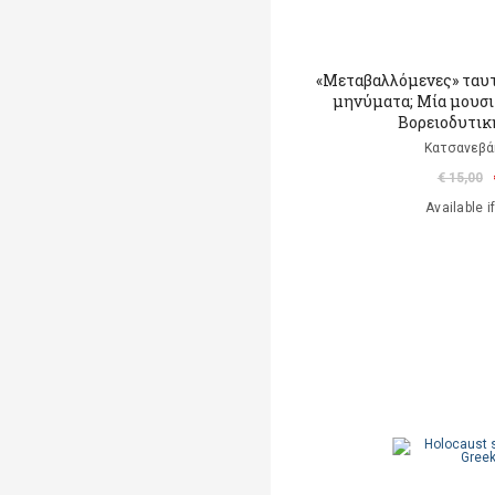
«Μεταβαλλόμενες» ταυ
μηνύματα; Μία μουσι
Βορειοδυτικ
Κατσανεβά
€ 15,00
Available i