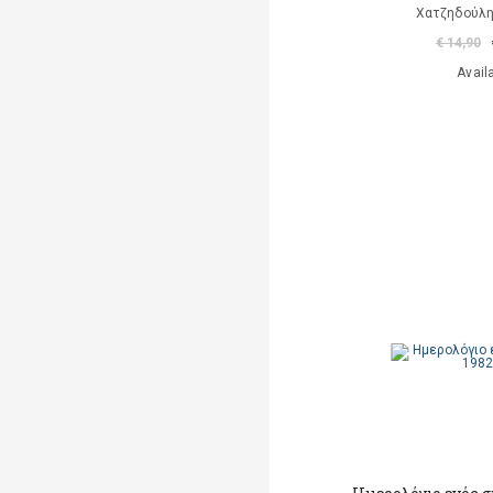
Χατζηδούλ
€ 14,90
Avail