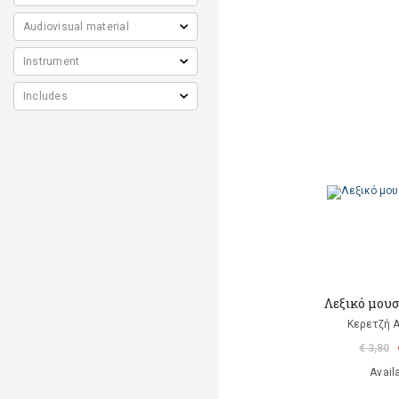
Λεξικό μου
Κερετζή Α
€ 3,80
Avail