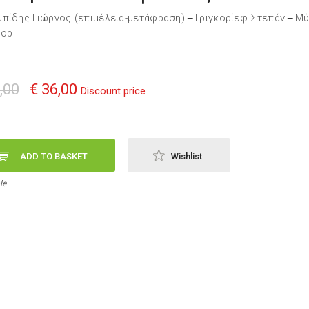
πίδης Γιώργος (επιμέλεια-μετάφραση)
Γριγκορίεφ Στεπάν
Μύ
—
—
τορ
,00
€ 36,00
Discount price
ADD TO BASKET
Wishlist
le