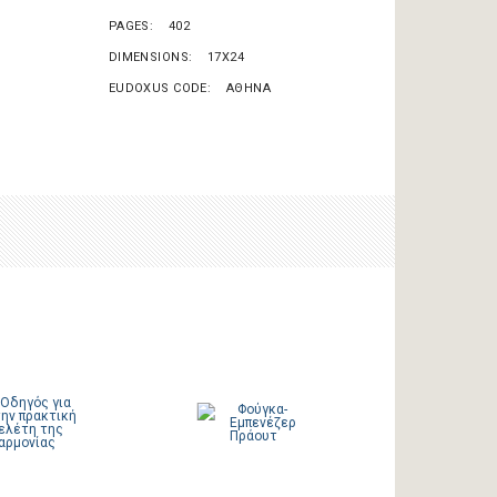
PAGES
402
DIMENSIONS
17X24
EUDOXUS CODE
ΑΘΗΝΑ