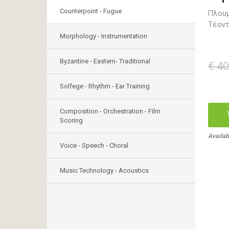
Counterpoint - Fugue
Πλουμ
Τέον
Morphology - Instrumentation
Byzantine - Eastern- Traditional
€ 40
Solfege - Rhythm - Ear Training
Composition - Orchestration - Film
Scoring
Availab
Voice - Speech - Choral
Music Technology - Acoustics