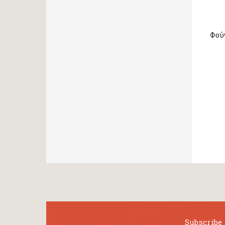
Φού
Subscribe 