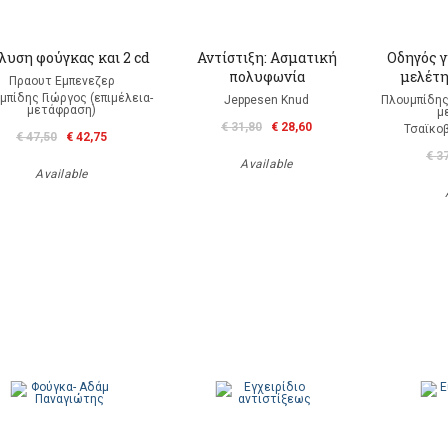
λυση φούγκας και 2 cd
Αντίστιξη: Ασματική
Οδηγός γ
πολυφωνία
μελέτη
Πραουτ Εμπενεζερ
μπίδης Γιώργος (επιμέλεια-
Jeppesen Knud
Πλουμπίδης 
μετάφραση)
μ
€ 31,80
€ 28,60
Τσαϊκοβ
€ 47,50
€ 42,75
€ 3
Available
Available