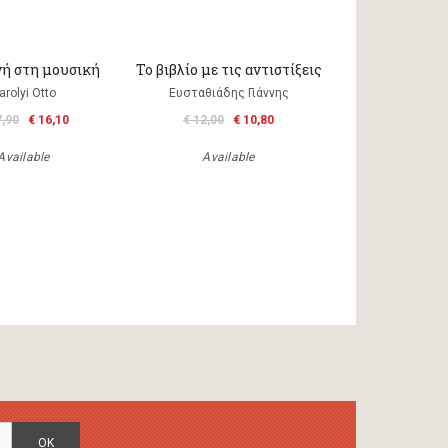
γή στη μουσική
Το βιβλίο με τις αντιστίξεις
arolyi Otto
Ευσταθιάδης Γιάννης
7,90
€ 16,10
€ 12,00
€ 10,80
Available
Available
OK