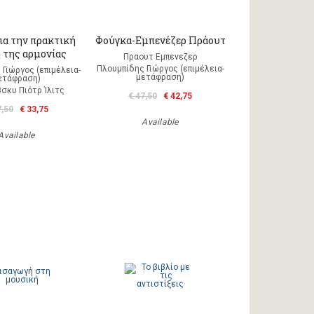
ια την πρακτική
Φούγκα-Εμπενέζερ Πράουτ
 της αρμονίας
Πραουτ Εμπενεζερ
Πλουμπίδης Γιώργος (επιμέλεια-
Γιώργος (επιμέλεια-
μετάφραση)
ετάφραση)
σκυ Πιότρ Ίλιτς
€ 47,50
€ 42,75
7,50
€ 33,75
Available
Available