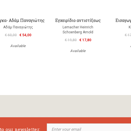
γκα- Αδάμ Παναγιώτης
Εγχειρίδιο αντιστίξεως
Εισαγω
Αδάμ Παναγιώτης
Lemacher Heinrich
K
Schoenberg Arnold
€ 60,00
€ 54,00
€ 1
€ 19,80
€ 17,80
Available
Available
to our newsletter: