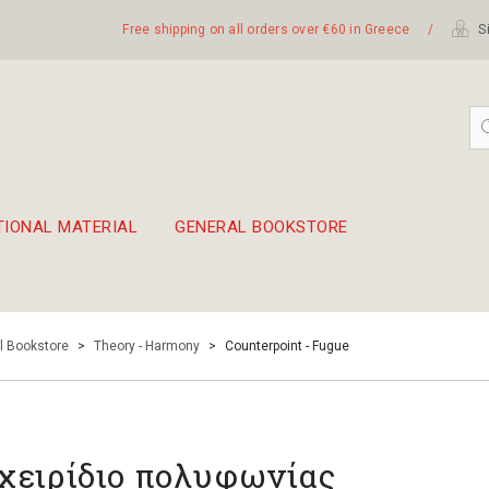
Free shipping on all orders over €60 in Greece
/
Si
TIONAL MATERIAL
GENERAL BOOKSTORE
embetika
 hand drum 45cm
l Bookstore
>
Theory - Harmony
>
Counterpoint - Fugue
χειρίδιο πολυφωνίας