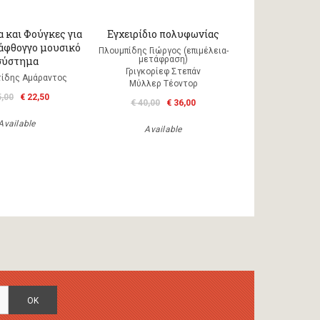
 και Φούγκες για
Εγχειρίδιο πολυφωνίας
άφθογγο μουσικό
Πλουμπίδης Γιώργος (επιμέλεια-
σύστημα
μετάφραση)
Γριγκορίεφ Στεπάν
ίδης Αμάραντος
Μύλλερ Τέοντορ
5,00
€ 22,50
€ 40,00
€ 36,00
Available
Available
OK