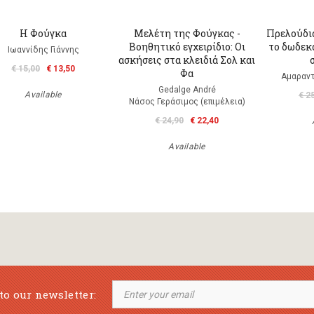
Η Φούγκα
Μελέτη της Φούγκας -
Πρελούδια
Βοηθητικό εγχειρίδιο: Οι
το δωδεκ
Ιωαννίδης Γιάννης
ασκήσεις στα κλειδιά Σολ και
€ 15,00
€ 13,50
Φα
Αμαραντ
Gedalge André
Available
€ 2
Νάσος Γεράσιμος (επιμέλεια)
€ 24,90
€ 22,40
Available
to our newsletter: