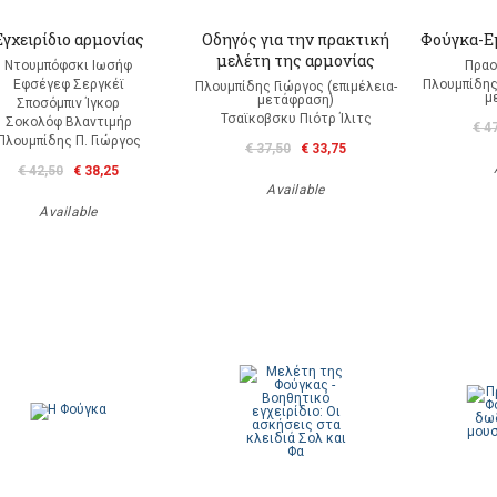
Εγχειρίδιο αρμονίας
Οδηγός για την πρακτική
Φούγκα-Ε
μελέτη της αρμονίας
Ντουμπόφσκι Ιωσήφ
Πραο
Εφσέγεφ Σεργκέϊ
Πλουμπίδης 
Πλουμπίδης Γιώργος (επιμέλεια-
μ
μετάφραση)
Σποσόμπιν Ίγκορ
Τσαϊκοβσκυ Πιότρ Ίλιτς
Σοκολόφ Βλαντιμήρ
€ 4
Πλουμπίδης Π. Γιώργος
€ 37,50
€ 33,75
€ 42,50
€ 38,25
Available
Available