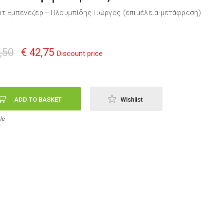
τ Εμπενεζερ
Πλουμπίδης Γιώργος (επιμέλεια-μετάφραση)
—
,50
€ 42,75
Discount price
ADD TO BASKET
Wishlist
le