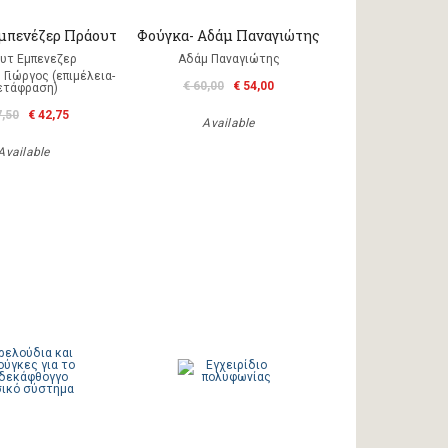
μπενέζερ Πράουτ
Φούγκα- Αδάμ Παναγιώτης
υτ Εμπενεζερ
Αδάμ Παναγιώτης
Γιώργος (επιμέλεια-
€ 60,00
€ 54,00
ετάφραση)
7,50
€ 42,75
Available
Available