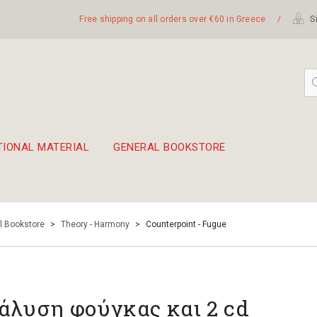
Free shipping on all orders over €60 in Greece
/
Si
TIONAL MATERIAL
GENERAL BOOKSTORE
embetika
 hand drum 45cm
l Bookstore
>
Theory - Harmony
>
Counterpoint - Fugue
άλυση φούγκας και 2 cd