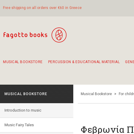
Free shipping on all orders over €60 in Greece
MUSICAL BOOKSTORE
PERCUSSION & EDUCATIONAL MATERIAL
GEN
Suggestions - Sets - Book Combinations
Educational material for exercise in rhythm
Unique combinations - Gift Sets for Kids
Smirneika and pireotika rembetika
Hand-crafted hand drum 45cm
Α Walk through Lefkada's old town
MUSICAL BOOKSTORE
Musical Bookstore
>
For child
Introduction to music
Music Fairy Tales
Φεβρωνία 