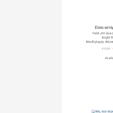
Είσαι αστέρ
Field Jim (ει
Bright 
Μανδηλαράς Φίλιπ
€ 9,90
Avail