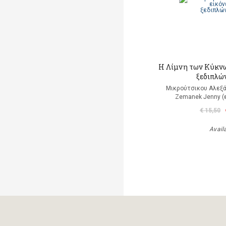
Η Λίμνη των Κύκνω
ξεδιπλώ
Μικρούτσικου Αλεξά
Zemanek Jenny (
€ 15,50
Avail