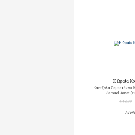
Η Ωραία Κ
Κάντζολα-Σαμπατάκου Β
Samuel Janet (ε
€ 12,90
Avail