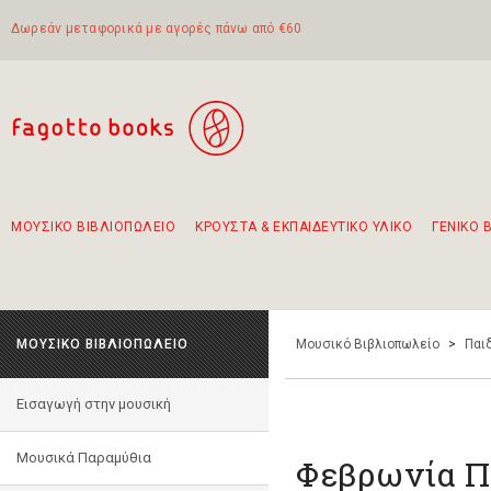
Δωρεάν μεταφορικά με αγορές πάνω από €60
ΜΟΥΣΙΚΟ ΒΙΒΛΙΟΠΩΛΕΙΟ
ΚΡΟΥΣΤΑ & ΕΚΠΑΙΔΕΥΤΙΚΟ ΥΛΙΚΟ
ΓΕΝΙΚΟ 
Προτάσεις - Σετ - Συνδυασμοί Βιβλίων
Πρωτότυποι Συνδυασμοί - Σετ δώρων για παιδιά
Για τα πρώτα μας βήματα στην κιθάρα
Το πιο διαδεδομένο σετ Boomwhackers
Περπατώντας στην παλιά πόλη της Λευκάδας
ΜΟΥΣΙΚΟ ΒΙΒΛΙΟΠΩΛΕΙΟ
Μουσικό Βιβλιοπωλείο
>
Παι
Εισαγωγή στην μουσική
Μουσικά Παραμύθια
Φεβρωνία 