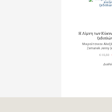
Η Λίμνη των Κύκνω
ξεδιπλώ
Μικρούτσικου Αλεξά
Zemanek Jenny (
€ 15,50
Διαθέ