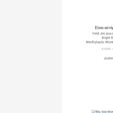
Είσαι αστέρ
Field Jim (ει
Bright 
Μανδηλαράς Φίλιπ
€ 9,90
Διαθέ