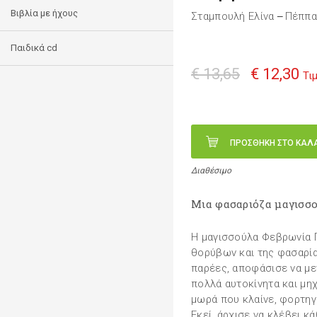
Βιβλία με ήχους
Σταμπουλή Ελίνα
Πέππα
—
Παιδικά cd
€ 13,65
€ 12,30
Τι
ΠΡΟΣΘΗΚΗ ΣΤΟ ΚΑΛ
Διαθέσιμο
Μια φασαριόζα μαγισσ
Η μαγισσούλα Φεβρωνία 
θορύβων και της φασαρίας
παρέες, αποφάσισε να με
πολλά αυτοκίνητα και μη
μωρά που κλαίνε, φορτηγ
Εκεί, άρχισε να κλέβει κ