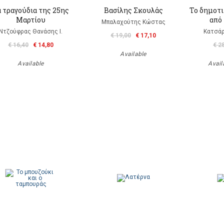
 τραγούδια της 25ης
Βασίλης Σκουλάς
Το δημοτι
Μαρτίου
από 
Μπαλαχούτης Κώστας
Ντζούφρας Θανάσης Ι.
Κατσάρ
€ 19,00
€ 17,10
€ 16,40
€ 14,80
€ 2
Available
Available
Availa