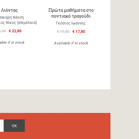
 Λιόντας
Πρώτα μαθήματα στο
ποντιακό τραγούδι
πακάρη Νάνση
ος Νίκος (επιμέλεια)
Γκόσιος Ιωάννης
5,36
€ 22,80
€ 19,80
€ 17,80
ble if in stock
Available if in stock
OK