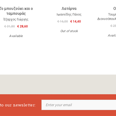
Το μπουζούκι και ο
Λατέρνα
Ο
ταμπουράς
Ιωαννίδης Πάνος
Τουμ
Διονυσόπουλ
Έξαρχος Γιώργης
€ 16,00
€ 14,40
€ 2
€ 31,80
€ 28,60
Out of stock
Availa
Available
to our newsletter: