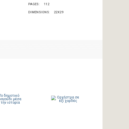
PAGES
112
DIMENSIONS
22X29