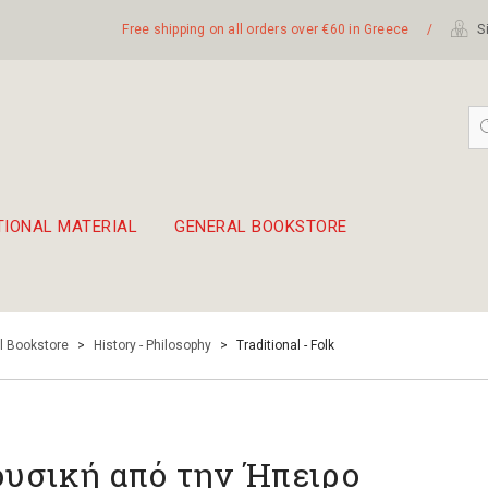
Free shipping on all orders over €60 in Greece
/
Si
TIONAL MATERIAL
GENERAL BOOKSTORE
embetika
 hand drum 45cm
l Bookstore
>
History - Philosophy
>
Traditional - Folk
υσική από την Ήπειρο