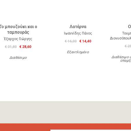
Το μπουζούκι και ο
Λατέρνα
Ο
ταμπουράς
Ιωαννίδης Πάνος
Τουμ
Διονυσόπουλ
Έξαρχος Γιώργης
€ 16,00
€ 14,40
€ 2
€ 31,80
€ 28,60
Εξαντλημένο
Διαθέσιμο 
Διαθέσιμο
ύπαρξ