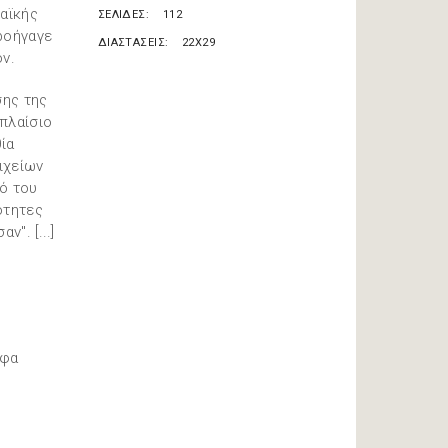
λαϊκής
ΣΕΛΙΔΕΣ
112
ροήγαγε
ΔΙΑΣΤΑΣΕΙΣ
22X29
όν.
σης της
 πλαίσιο
θία
ιχείων
ό του
ότητες
". [...]
ύφα