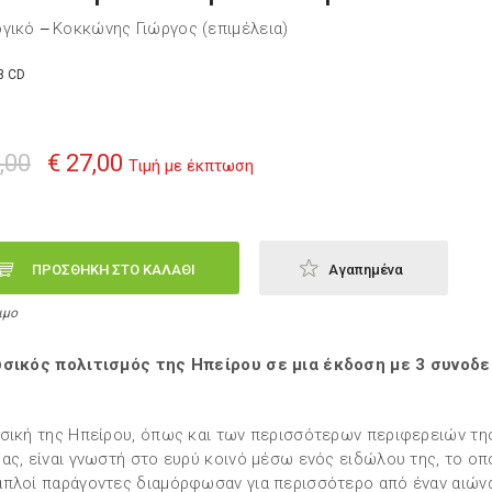
ογικό
Κοκκώνης Γιώργος (επιμέλεια)
—
3 CD
,00
€ 27,00
Τιμή με έκπτωση
ΠΡΟΣΘΗΚΗ ΣΤΟ ΚΑΛΑΘΙ
Αγαπημένα
ιμο
υσικός πολιτισμός της Ηπείρου σε μια έκδοση με 3 συνοδε
σική της Ηπείρου, όπως και των περισσότερων περιφερειών τη
ας, είναι γνωστή στο ευρύ κοινό μέσω ενός ειδώλου της, το οπ
πλοί παράγοντες διαμόρφωσαν για περισσότερο από έναν αιώνα