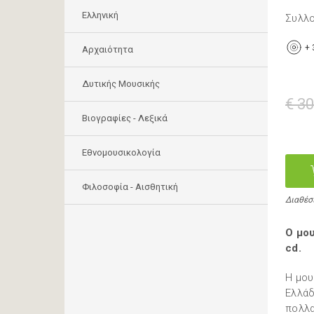
Ελληνική
Συλλ
+
Αρχαιότητα
Δυτικής Μουσικής
€ 30
Βιογραφίες - Λεξικά
Εθνομουσικολογία
Φιλοσοφία - Αισθητική
Διαθέσ
Ο μο
cd.
Η μου
Ελλάδ
πολλα