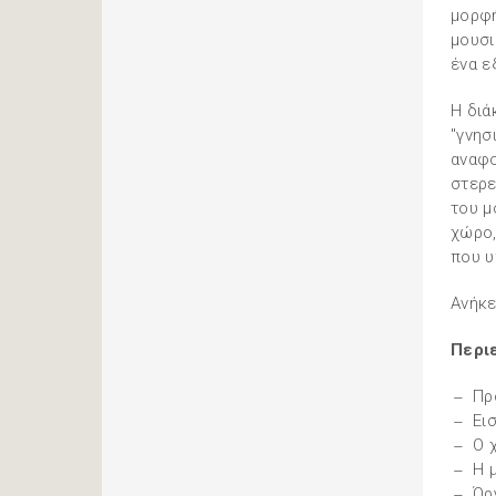
μορφή
μουσι
ένα ε
Η διά
"γνησ
αναφο
στερε
του μ
χώρο,
που υ
Ανήκε
Περι
Πρ
Ει
Ο 
Η 
Όρ