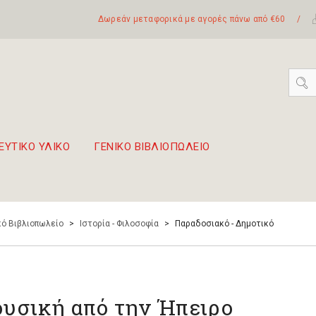
Δωρεάν μεταφορικά με αγορές πάνω από €60
/
ΕΥΤΙΚΟ ΥΛΙΚΟ
ΓΕΝΙΚΟ ΒΙΒΛΙΟΠΩΛΕΙΟ
 σετ Boomwhackers
πόλη της Λευκάδας
ό Βιβλιοπωλείο
>
Ιστορία - Φιλοσοφία
>
Παραδοσιακό - Δημοτικό
υσική από την Ήπειρο