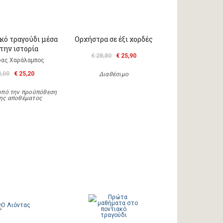
κό τραγούδι μέσα
Ορχήστρα σε έξι χορδές
την ιστορία
€ 28,80
€ 25,90
ας Χαράλαμπος
8,00
€ 25,20
Διαθέσιμο
υπό την προϋπόθεση
ης αποθέματος