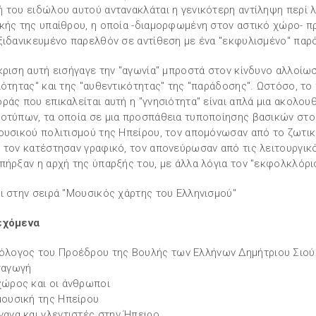
 του ειδώλου αυτού αντανακλάται η γενικότερη αντίληψη περί 
κής της υπαίθρου, η οποία -διαμορφωμένη στον αστικό χώρο- π
ξιδανικευμένο παρελθόν σε αντίθεση με ένα "εκφυλισμένο" παρ
κριση αυτή εισήγαγε την "αγωνία" μπροστά στον κίνδυνο αλλοίω
ιότητας" και της "αυθεντικότητας" της "παράδοσης". Ωστόσο, το
ράς που επικαλείται αυτή η "γνησιότητα" είναι απλά μια ακολου
οτύπων, τα οποία σε μια προσπάθεια τυποποίησης βασικών στο
ουσικού πολιτισμού της Ηπείρου, τον απομόνωσαν από το ζωτικ
 τον κατέστησαν γραφικό, τον απονεύρωσαν από τις λειτουργικ
πήρξαν η αρχή της ύπαρξής του, με άλλα λόγια τον "εκφολκλόρισαν
ι στην σειρά "Μουσικός χάρτης του Ελληνισμού"
εχόμενα
όλογος του Προέδρου της Βουλής των Ελλήνων Δημήτριου Σιο
σαγωγή
χώρος και οι άνθρωποι
μουσική της Ηπείρου
γανα και γλεντιστές στην Ήπειρο