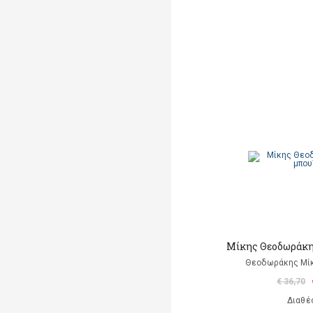
Μίκης Θεοδωράκη
Θεοδωράκης Μίκ
€ 36,70
Διαθέ