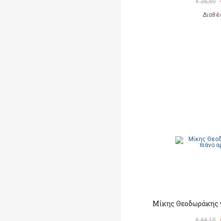
€ 36,60
Διαθέ
Μίκης Θεοδωράκης γ
€ 44,10