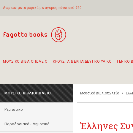
Δωρεάν μεταφορικά με αγορές πάνω από €60
ΜΟΥΣΙΚΟ ΒΙΒΛΙΟΠΩΛΕΙΟ
ΚΡΟΥΣΤΑ & ΕΚΠΑΙΔΕΥΤΙΚΟ ΥΛΙΚΟ
ΓΕΝΙΚΟ 
Προτάσεις - Σετ - Συνδυασμοί Βιβλίων
Πρωτότυποι Συνδυασμοί - Σετ δώρων για παιδιά
Για τα πρώτα μας βήματα στην κιθάρα
Το πιο διαδεδομένο σετ Boomwhackers
Περπατώντας στην παλιά πόλη της Λευκάδας
ΜΟΥΣΙΚΟ ΒΙΒΛΙΟΠΩΛΕΙΟ
Μουσικό Βιβλιοπωλείο
>
Ελλ
Ρεμπέτικο
Έλληνες Συ
Παραδοσιακό - Δημοτικό