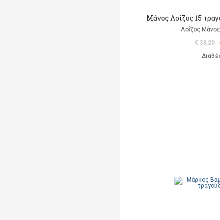
Μάνος Λοίζος 15 τραγ
Λοΐζος Μάνος
€ 33,20
Διαθέ