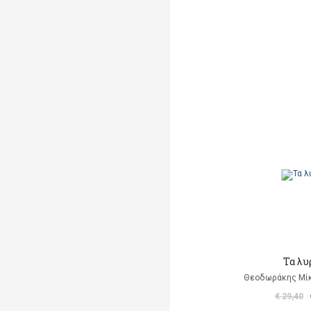
Τα λυ
Θεοδωράκης Μίκ
€ 29,40