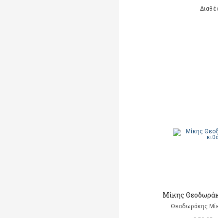
Διαθέ
Μίκης Θεοδωράκη
Θεοδωράκης Μίκ