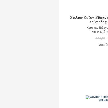
Στέλιος Καζαντζίδης, τ
τρίχορδο 
Κριωνάς Γιώργο
Καζαντζίδη
€ 17,90
Διαθέ