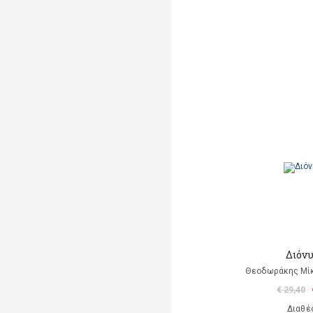
Διόν
Θεοδωράκης Μίκ
€ 29,40
Διαθέ