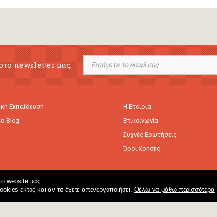
στο newsletter μας:
κή Εκπαίδευση
Η Εταιρία
to Blog
Επικοινωνία
Συχνές Ερωτήσεις
Όροι Χρήσης
ο website μας.
cookies εκτός και αν τα έχετε απενεργοποιήσει.
Θέλω να μάθω περισσότερα