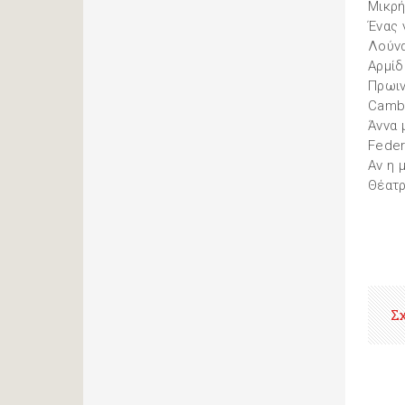
Μικρή
Ένας 
Λούν
Αρμίδ
Πρωιν
Camba
Άννα 
Feder
Αν η 
Θέατρ
Σ