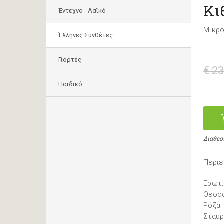
Κι
Έντεχνο - Λαϊκό
Μικρο
Έλληνες Συνθέτες
Γιορτές
€ 23
Παιδικό
Διαθέσ
Περιε
Ερωτ
Θεσσ
Ρόζα
Σταυρ