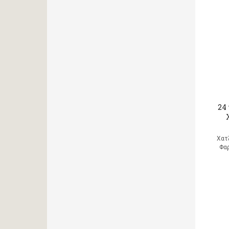
24
Χατ
Φα