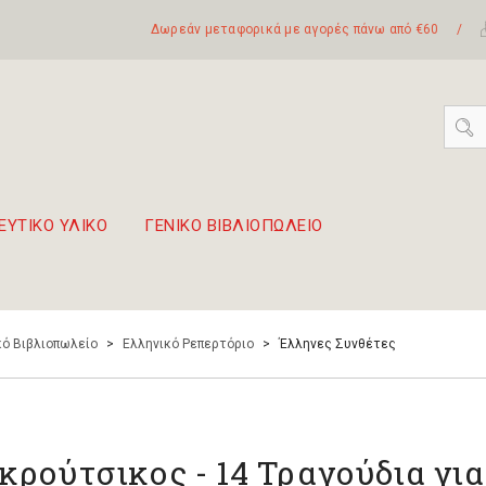
Δωρεάν μεταφορικά με αγορές πάνω από €60
/
ΕΥΤΙΚΟ ΥΛΙΚΟ
ΓΕΝΙΚΟ ΒΙΒΛΙΟΠΩΛΕΙΟ
 σετ Boomwhackers
πόλη της Λευκάδας
ό Βιβλιοπωλείο
>
Ελληνικό Ρεπερτόριο
>
Έλληνες Συνθέτες
κρούτσικος - 14 Τραγούδια για