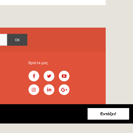
OK
Βρείτε μας
Εντάξει!
Handcrafted by
RADIAL