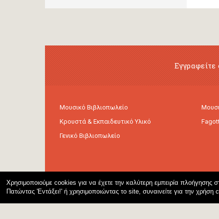
Εγγραφείτε 
Μουσικό Βιβλιοπωλείο
Μουσι
Κρουστά & Εκπαιδευτικό Υλικό
Fagot
Γενικό Βιβλιοπωλείο
Χρησιμοποιούμε cookies για να έχετε την καλύτερη εμπειρία πλοήγησης στ
Πατώντας 'Εντάξει!' ή χρησιμοποιώντας το site, συναινείτε για την χρήση 