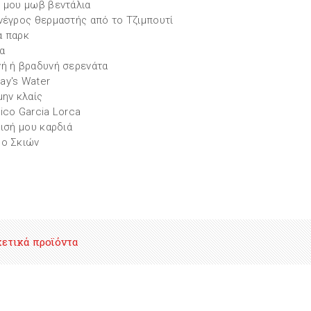
 μου μωβ βεντάλια
νέγρος θερμαστής από το Τζιμπουτί
α παρκ
α
ή ή βραδυνή σερενάτα
y's Water
μην κλαίς
ico Garcia Lorca
μισή μου καρδιά
ο Σκιών
χετικά προϊόντα