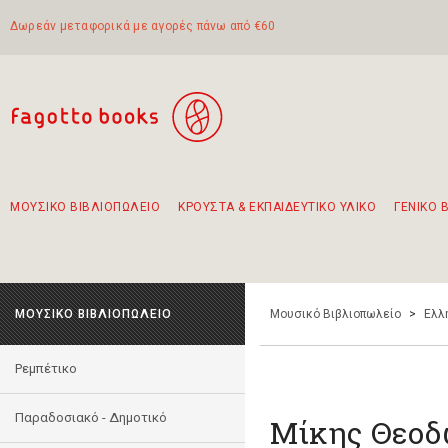
Δωρεάν μεταφορικά με αγορές πάνω από €60
ΜΟΥΣΙΚΟ ΒΙΒΛΙΟΠΩΛΕΙΟ
ΚΡΟΥΣΤΑ & ΕΚΠΑΙΔΕΥΤΙΚΟ ΥΛΙΚΟ
ΓΕΝΙΚΟ 
Προτάσεις - Σετ - Συνδυασμοί Βιβλίων
Πρωτότυποι Συνδυασμοί - Σετ δώρων για παιδιά
Για τα πρώτα μας βήματα στην κιθάρα
Το πιο διαδεδομένο σετ Boomwhackers
Περπατώντας στην παλιά πόλη της Λευκάδας
ΜΟΥΣΙΚΟ ΒΙΒΛΙΟΠΩΛΕΙΟ
Μουσικό Βιβλιοπωλείο
>
Ελλ
Ρεμπέτικο
Παραδοσιακό - Δημοτικό
Μίκης Θεοδ