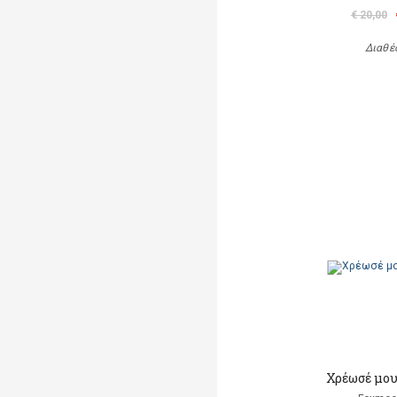
€ 20,00
Διαθέ
Χρέωσέ μου