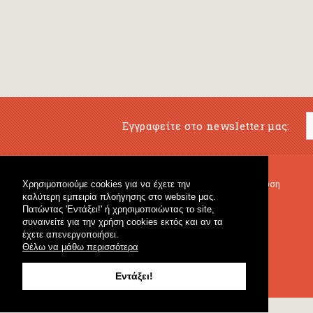
Εγγραφείτε στο newsletter μας:
Χρησιμοποιούμε cookies για να έχετε την
Μουσικό Βιβλιοπωλείο
Μουσική Εκπαίδευση
καλύτερη εμπειρία πλοήγησης στο website μας.
Κρουστά & Εκπαιδευτικό Υλικό
Fagotto Blog
Πατώντας 'Εντάξει!' ή χρησιμοποιώντας το site,
Γενικό Βιβλιοπωλείο
συναινείτε για την χρήση cookies εκτός και αν τα
έχετε απενεργοποιήσει.
Θέλω να μάθω περισσότερα
Εντάξει!