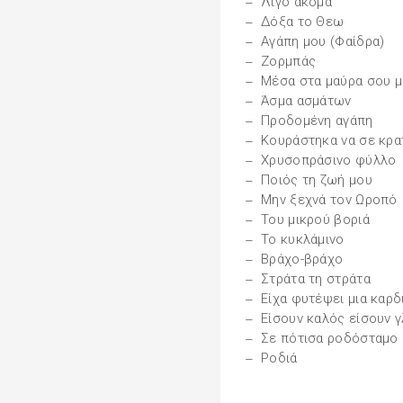
Λίγο ακόμα
Δόξα το Θεω
Αγάπη μου (Φαίδρα)
Ζορμπάς
Μέσα στα μαύρα σου μ
Άσμα ασμάτων
Προδομένη αγάπη
Κουράστηκα να σε κρ
Χρυσοπράσινο φύλλο
Ποιός τη ζωή μου
Μην ξεχνά τον Ωροπό
Του μικρού βοριά
Το κυκλάμινο
Βράχο-βράχο
Στράτα τη στράτα
Είχα φυτέψει μια καρδ
Είσουν καλός είσουν 
Σε πότισα ροδόσταμο
Ροδιά