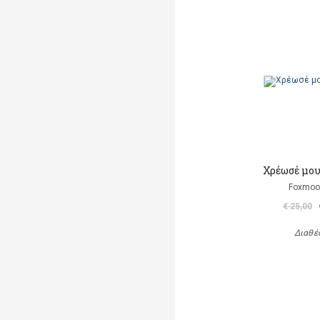
Χρέωσέ μου
Foxmoor
€ 25,00
Διαθέ