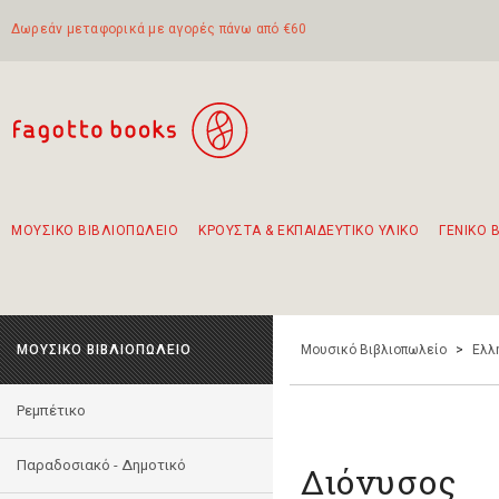
Δωρεάν μεταφορικά με αγορές πάνω από €60
ΜΟΥΣΙΚΟ ΒΙΒΛΙΟΠΩΛΕΙΟ
ΚΡΟΥΣΤΑ & ΕΚΠΑΙΔΕΥΤΙΚΟ ΥΛΙΚΟ
ΓΕΝΙΚΟ 
Προτάσεις - Σετ - Συνδυασμοί Βιβλίων
Πρωτότυποι Συνδυασμοί - Σετ δώρων για παιδιά
Για τα πρώτα μας βήματα στην κιθάρα
Το πιο διαδεδομένο σετ Boomwhackers
Περπατώντας στην παλιά πόλη της Λευκάδας
ΜΟΥΣΙΚΟ ΒΙΒΛΙΟΠΩΛΕΙΟ
Μουσικό Βιβλιοπωλείο
>
Ελλ
Ρεμπέτικο
Παραδοσιακό - Δημοτικό
Διόνυσος