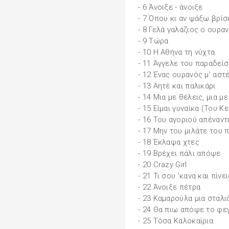
- 6 Άνοιξε - άνοιξε
- 7 Όπου κι αν ψάξω βρίσ
- 8 Γελά γαλάζιος ο ουρα
- 9 Τώρα
- 10 Η Αθήνα τη νύχτα
- 11 Άγγελε του παραδεί
- 12 Ένας ουρανός μ' αστ
- 13 Αητέ και παλικάρι
- 14 Μια με θέλεις, μια μ
- 15 Είμαι γυναίκα (Του Κ
- 16 Του αγοριού απέναντ
- 17 Μην του μιλάτε του 
- 18 Έκλαψα χτες
- 19 Βρέχει πάλι απόψε
- 20 Crazy Girl
- 21 Τι σου 'κανα και πίνει
- 22 Άνοιξε πέτρα
- 23 Καμαρούλα μια σταλι
- 24 Θα πιω απόψε το φε
- 25 Τόσα Καλοκαίρια