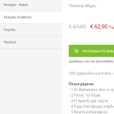
Έντεχνο - Λαϊκό
Πλέσσας Μίμης
Έλληνες Συνθέτες
€ 69,85
€ 62,90
Τι
Γιορτές
Παιδικό
ΠΡΟΣΘΗΚΗ ΣΤΟ ΚΑΛ
Διαθέσιμο υπό την προϋπόθεση
100 τραγούδια για πιάνο, 
Περιεχόμενα
- 1 Οι θαλασσιές σου οι 
- 2 Ποιος το ξέρει
- 3 Η πρώτη μας νύχτα
- 4 Έχω στενάχωρη καρδι
- 5 Νύχτα καλοκαιριού