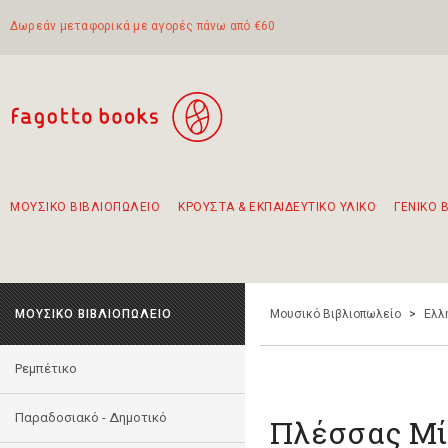
Δωρεάν μεταφορικά με αγορές πάνω από €60
ΜΟΥΣΙΚΟ ΒΙΒΛΙΟΠΩΛΕΙΟ
ΚΡΟΥΣΤΑ & ΕΚΠΑΙΔΕΥΤΙΚΟ ΥΛΙΚΟ
ΓΕΝΙΚΟ 
Προτάσεις - Σετ - Συνδυασμοί Βιβλίων
Πρωτότυποι Συνδυασμοί - Σετ δώρων για παιδιά
Για τα πρώτα μας βήματα στην κιθάρα
Το πιο διαδεδομένο σετ Boomwhackers
Περπατώντας στην παλιά πόλη της Λευκάδας
ΜΟΥΣΙΚΟ ΒΙΒΛΙΟΠΩΛΕΙΟ
Μουσικό Βιβλιοπωλείο
>
Ελλ
Ρεμπέτικο
Παραδοσιακό - Δημοτικό
Πλέσσας Μίμ