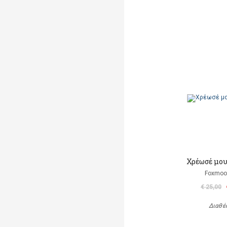
Χρέωσέ μου
Foxmoor
€ 25,00
Διαθέ