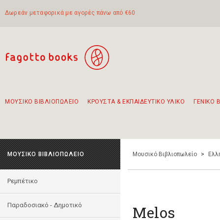
Δωρεάν μεταφορικά με αγορές πάνω από €60
ΜΟΥΣΙΚΟ ΒΙΒΛΙΟΠΩΛΕΙΟ
ΚΡΟΥΣΤΑ & ΕΚΠΑΙΔΕΥΤΙΚΟ ΥΛΙΚΟ
ΓΕΝΙΚΟ 
Προτάσεις - Σετ - Συνδυασμοί Βιβλίων
Πρωτότυποι Συνδυασμοί - Σετ δώρων για παιδιά
Για τα πρώτα μας βήματα στην κιθάρα
Το πιο διαδεδομένο σετ Boomwhackers
Περπατώντας στην παλιά πόλη της Λευκάδας
ΜΟΥΣΙΚΟ ΒΙΒΛΙΟΠΩΛΕΙΟ
Μουσικό Βιβλιοπωλείο
>
Ελλ
Ρεμπέτικο
Παραδοσιακό - Δημοτικό
Melos