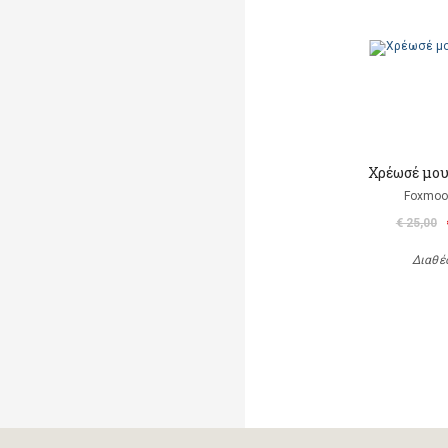
Χρέωσέ μου
Foxmoor
€ 25,00
Διαθέ