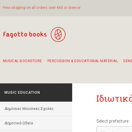
Free shipping on all orders over €60 in Greece
MUSICAL BOOKSTORE
PERCUSSION & EDUCATIONAL MATERIAL
GEN
Suggestions - Sets - Book Combinations
Educational material for exercise in rhythm
Unique combinations - Gift Sets for Kids
Smirneika and pireotika rembetika
Hand-crafted hand drum 45cm
Α Walk through Lefkada's old town
MUSIC EDUCATION
Ιδιωτικ
Δημόσιες Μουσικές Σχολές
Select prefecture
Δημοτικά Ωδεία