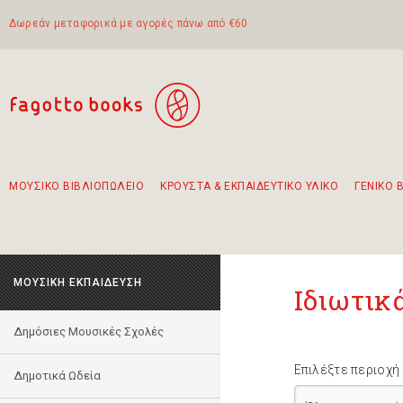
Δωρεάν μεταφορικά με αγορές πάνω από €60
ΜΟΥΣΙΚΟ ΒΙΒΛΙΟΠΩΛΕΙΟ
ΚΡΟΥΣΤΑ & ΕΚΠΑΙΔΕΥΤΙΚΟ ΥΛΙΚΟ
ΓΕΝΙΚΟ 
Προτάσεις - Σετ - Συνδυασμοί Βιβλίων
Πρωτότυποι Συνδυασμοί - Σετ δώρων για παιδιά
Για τα πρώτα μας βήματα στην κιθάρα
Το πιο διαδεδομένο σετ Boomwhackers
Περπατώντας στην παλιά πόλη της Λευκάδας
ΜΟΥΣΙΚΗ ΕΚΠΑΙΔΕΥΣΗ
Ιδιωτικ
Δημόσιες Μουσικές Σχολές
Επιλέξτε περιοχή
Δημοτικά Ωδεία