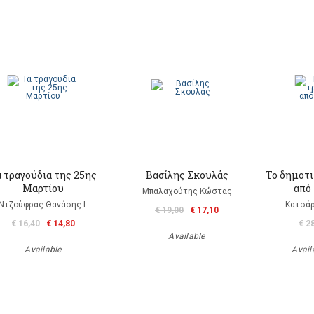
 τραγούδια της 25ης
Βασίλης Σκουλάς
Το δημοτι
Μαρτίου
από 
Μπαλαχούτης Κώστας
Ντζούφρας Θανάσης Ι.
Κατσάρ
€ 19,00
€ 17,10
€ 16,40
€ 14,80
€ 2
Available
Available
Availa