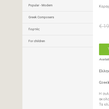
Popular - Modern
Καραγ
Greek Composers
€ 19
Γιορτές
For children
Availabl
Ελλη
Gree
Η συλ
ακολο
Τα ελ