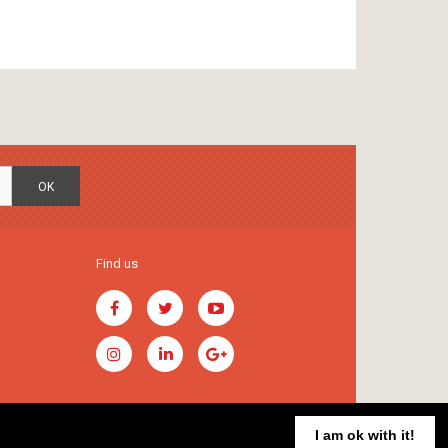
OK
Find us
I am ok with it!