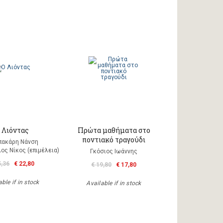
 Λιόντας
Πρώτα μαθήματα στο
ποντιακό τραγούδι
πακάρη Νάνση
ος Νίκος (επιμέλεια)
Γκόσιος Ιωάννης
5,36
€ 22,80
€ 19,80
€ 17,80
ble if in stock
Available if in stock