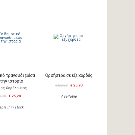
κό τραγούδι μέσα
Ορχήστρα σε έξι χορδές
την ιστορία
€ 28,80
€ 25,90
ας Χαράλαμπος
8,00
€ 25,20
Available
ble if in stock