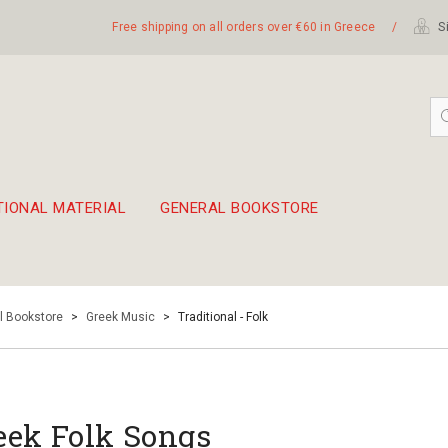
Free shipping on all orders over €60 in Greece
/
Si
TIONAL MATERIAL
GENERAL BOOKSTORE
embetika
 hand drum 45cm
l Bookstore
>
Greek Music
>
Traditional - Folk
eek Folk Songs