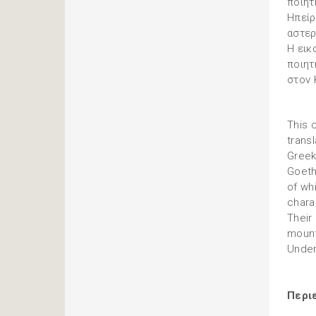
ποιητ
Ηπείρ
αστερ
Η εικ
ποιητ
στον 
This 
transl
Greek
Goeth
of whi
chara
Their
mount
Under
Περι