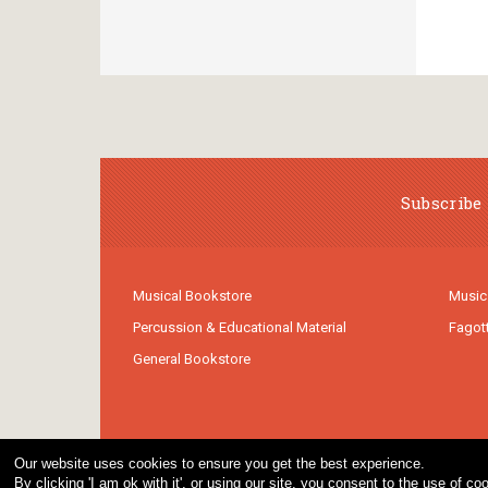
Subscribe 
Musical Bookstore
Music
Percussion & Educational Material
Fagot
General Bookstore
Our website uses cookies to ensure you get the best experience.
By clicking 'I am ok with it', or using our site, you consent to the use of 