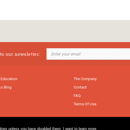
to our newsletter:
 Education
The Company
to Blog
Contact
FAQ
Terms Of Use
cookies unless you have disabled them.
I want to learn more