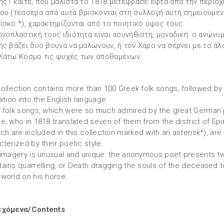
ής Γκαίτε, που μάλιστα το 1818 μετέφρασε εφτά από την περιοχ
ου (τέσσερα από αυτά βρίσκονται στη συλλογή αυτή σημειούμεν
ίσκο *), χαρακτηρίζονται από το ποιητικό ύφος τους.
ονοπλαστική τους ιδιότητα είναι ασυνήθιστη, μοναδική: ο ανώνυ
ής βάζει δύο βουνά να μαλώνουν, ή τον Χάρο να σέρνει με το άλ
Κάτω Κόσμο τις ψυχές των αποθαμένων.
collection contains more than 100 Greek folk songs, followed by 
ation into the English language.
 folk songs, which were so much admired by the great German
e, who in 1818 translated seven of them from the district of Epi
ch are included in this collection marked with an asterisk*), are
cterized by their poetic style.
 imagery is unusual and unique: the anonymous poet presents t
ains quarrelling, or Death dragging the souls of the deceased t
world on his horse.
εχόμενα/Contents