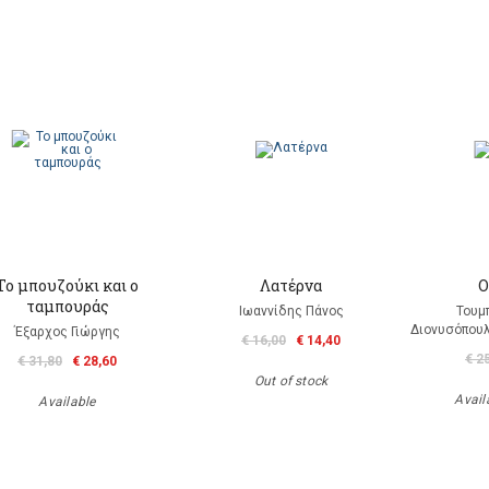
Το μπουζούκι και ο
Λατέρνα
Ο
ταμπουράς
Ιωαννίδης Πάνος
Τουμ
Διονυσόπουλ
Έξαρχος Γιώργης
€ 16,00
€ 14,40
€ 2
€ 31,80
€ 28,60
Out of stock
Availa
Available