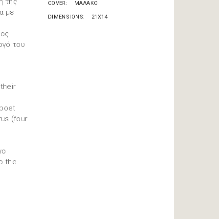
ή της
COVER
ΜΑΛΑΚΟ
α με
DIMENSIONS
21X14
μος
ογό του
their
 poet
rus (four
wo
o the