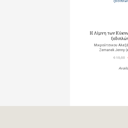
Η Λίμνη των Κύκνω
ξεδιπλώ
Μικρούτσικου Αλεξά
Zemanek Jenny (
€ 15,50
Avail