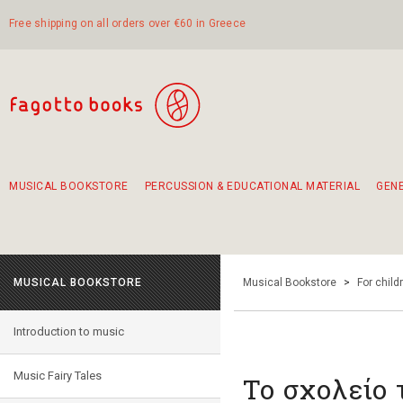
Free shipping on all orders over €60 in Greece
MUSICAL BOOKSTORE
PERCUSSION & EDUCATIONAL MATERIAL
GEN
Suggestions - Sets - Book Combinations
Educational material for exercise in rhythm
Unique combinations - Gift Sets for Kids
Smirneika and pireotika rembetika
Hand-crafted hand drum 45cm
Α Walk through Lefkada's old town
MUSICAL BOOKSTORE
Musical Bookstore
>
For child
Introduction to music
Music Fairy Tales
Το σχολείο 