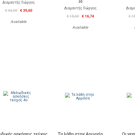
1ο
Διαμαντής Γιώργος
Διαμαντής Γιώργος
Διαμ
€ 44,00
€ 39,60
€ 18,60
€ 16,74
€ 1
Available
Available
δικές ασκήσεις τεύχος
Τα λάθη στην Αρμονία
Οι γεν