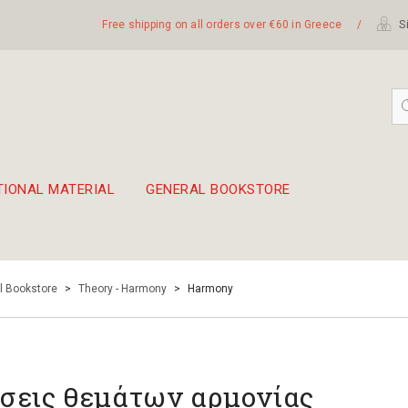
Free shipping on all orders over €60 in Greece
/
Si
TIONAL MATERIAL
GENERAL BOOKSTORE
embetika
 hand drum 45cm
l Bookstore
>
Theory - Harmony
>
Harmony
σεις θεμάτων αρμονίας