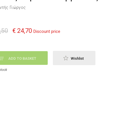
ντής Γιώργος
,50
€ 24,70
Discount price
ADD TO BASKET
Wishlist
stock