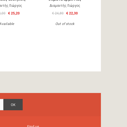
αντής Γιώργος
Διαμαντής Γιώργος
8,00
€ 25,20
€ 24,80
€ 22,30
Available
Out of stock
OK
Find us