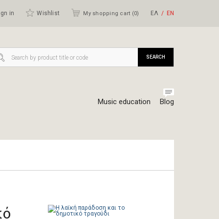
gn in
Wishlist
ΕΛ
ΕΝ
My shopping cart (
0
)
SEARCH
Music education
Blog
κό