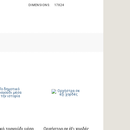
DIMENSIONS
17X24
κό τραγούδι μέσα
Ορχήστρα σε έξι χορδές