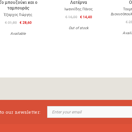
Το μπουζούκι και ο
Λατέρνα
Ο
ταμπουράς
Ιωαννίδης Πάνος
Τουμ
Διονυσόπουλ
Έξαρχος Γιώργης
€ 16,00
€ 14,40
€ 2
€ 31,80
€ 28,60
Out of stock
Availa
Available
to our newsletter: