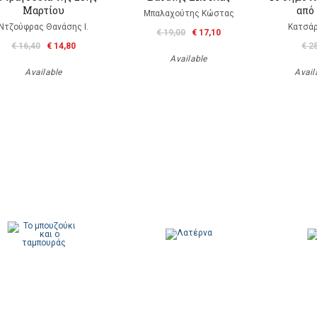
Μαρτίου
από 
Μπαλαχούτης Κώστας
Ντζούφρας Θανάσης Ι.
Κατσάρ
€ 19,00
€ 17,10
€ 16,40
€ 14,80
€ 2
Available
Available
Availa