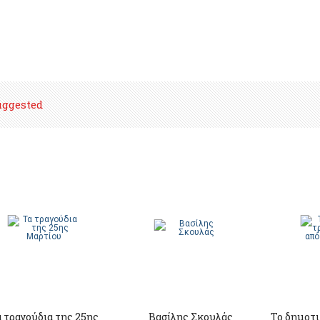
uggested
 τραγούδια της 25ης
Βασίλης Σκουλάς
Το δημοτι