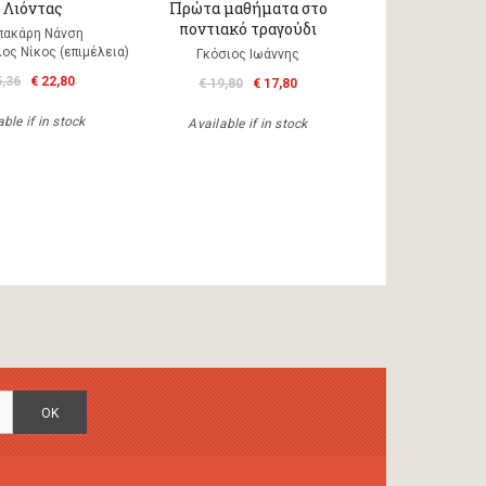
 Λιόντας
Πρώτα μαθήματα στο
ποντιακό τραγούδι
πακάρη Νάνση
ος Νίκος (επιμέλεια)
Γκόσιος Ιωάννης
5,36
€ 22,80
€ 19,80
€ 17,80
ble if in stock
Available if in stock
OK