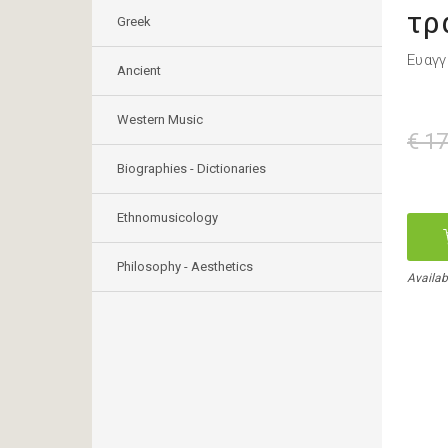
τρ
Greek
Ευαγγ
Ancient
Western Music
€ 17
Biographies - Dictionaries
Ethnomusicology
Philosophy - Aesthetics
Availabl