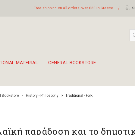
Free shipping on all orders over €60 in Greece
/
Si
TIONAL MATERIAL
GENERAL BOOKSTORE
embetika
 hand drum 45cm
l Bookstore
>
History - Philosophy
>
Traditional - Folk
λαϊκή παράδοση και το δημοτι