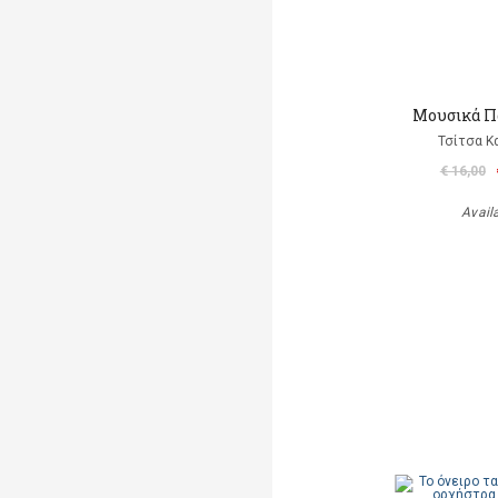
Μουσικά Π
Τσίτσα Κ
€ 16,00
Avail