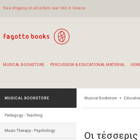
Free shipping on all orders over €60 in Greece
MUSICAL BOOKSTORE
PERCUSSION & EDUCATIONAL MATERIAL
GEN
Suggestions - Sets - Book Combinations
Educational material for exercise in rhythm
Unique combinations - Gift Sets for Kids
Smirneika and pireotika rembetika
Hand-crafted hand drum 45cm
Α Walk through Lefkada's old town
MUSICAL BOOKSTORE
Musical Bookstore
>
Educatio
Pedagogy - Teaching
Music Therapy - Psychology
Οι τέσσερις