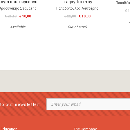
λόγια που χωρέσανε
tragoydia moy
Παπαδόπ
Κραουνάκης Σταμάτης
Παπαδόπουλος Λευτέρης
€ 1
€ 21,10
€ 10,00
€ 22,00
€ 10,00
Available
Out of stock
to our newsletter:
 Education
The Company