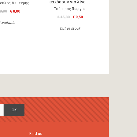
ερχόσουν για λίγο. . .
ουλος Λευτέρης
Τσάμπρας Γιώργος
8,00
€ 8,00
€ 15,80
€ 9,50
Available
Out of stock
OK
Find us