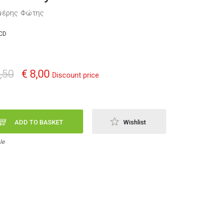
μέρης Φώτης
CD
,50
€ 8,00
Discount price
ADD TO BASKET
Wishlist
le