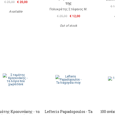
€ 25,00
€ 20,00
της
€ 1
Πολυκρέτης Στέφανος Μ.
Available
€ 25,00
€ 12,00
Out of stock
μάτης Κραουνάκης - τα
Lefteris Papadopoulos - Ta
100 ανέ