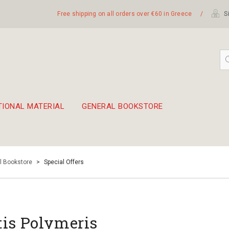
Free shipping on all orders over €60 in Greece
/
Si
TIONAL MATERIAL
GENERAL BOOKSTORE
embetika
 hand drum 45cm
l Bookstore
>
Special Offers
tis Polymeris