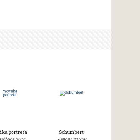
ika portreta
Schumbert
ειάδης Γιάννης
Γκίμπς Κρίστοφερ