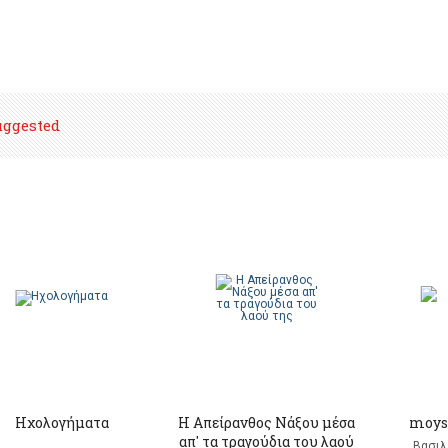
uggested
Ηχολογήματα
Η Απείρανθος Νάξου μέσα
moys
απ' τα τραγούδια του λαού
Βασιλ