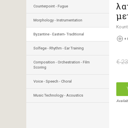
λα
Counterpoint - Fugue
με
Morphology - Instrumentation
Kount
Byzantine - Eastern- Traditional
+
Solfege - Rhythm - Ear Training
€ 23
Composition - Orchestration - Film
Scoring
Voice - Speech - Choral
Music Technology - Acoustics
Availab