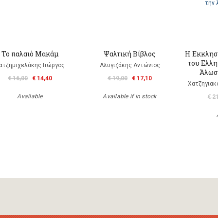
Το παλαιό Μακάμ
Ψαλτική Βίβλος
Η Εκκλησ
του Ελλη
ατζημιχελάκης Γιώργος
Αλυγιζάκης Αντώνιος
Άλωση
€ 16,00
€ 14,40
€ 19,00
€ 17,10
Χατζηγιακ
Available
Available if in stock
€ 2