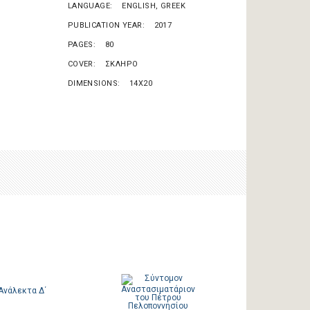
LANGUAGE
ENGLISH, GREEK
PUBLICATION YEAR
2017
PAGES
80
COVER
ΣΚΛΗΡΟ
DIMENSIONS
14X20