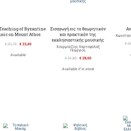
Teaching of Byzantine
Εισαγωγή εις το θεωρητικόν
Αν
sic on Mount Athos
και πρακτικόν της
Κωνσταντ
εκκλησιαστικής μουσικής
€ 2
€ 37,70
€ 33,40
Χουρμούζιος Χαρτοφύλαξ
Γεώργιος
Available
€ 31,80
€ 28,60
Available if in stock