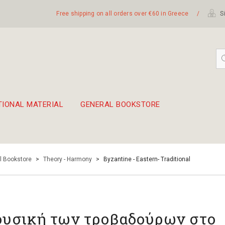
Free shipping on all orders over €60 in Greece
/
Si
TIONAL MATERIAL
GENERAL BOOKSTORE
embetika
 hand drum 45cm
l Bookstore
>
Theory - Harmony
>
Byzantine - Eastern- Traditional
υσική των τροβαδούρων στο