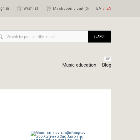
gn in
Wishlist
ΕΛ
ΕΝ
My shopping cart (
0
)
SEARCH
Music education
Blog