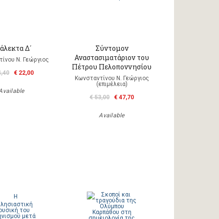
άλεκτα Δ΄
Σύντομον
Αναστασιματάριον του
ίνου Ν. Γεώργιος
Πέτρου Πελοποννησίου
4,40
€ 22,00
Κωνσταντίνου Ν. Γεώργιος
(επιμέλεια)
Available
€ 53,00
€ 47,70
Available