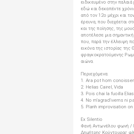
ειδικευμένο στην παλαιά 
εδώ και δεκαπέντε χρόνι
από τον 12ο μέχρι και το
έρευνα, που διαχέεται στ
και της ποίησης, της μου
αποτέλεσε μια σημαντική 
που, παρά την έλλειψη π
εικόνα της ιστορίας της 
φραγκοκρατούμενης Ρωμα
αιώνα.
Περιεχόμενα:
1. Ara pot hom conoisse
2. Helias Cairel, Vida
3. Pois chai la fuoilla Eli
4. No m'agrad'iverns ni 
5. Planh improvisation o
Ex Silentio
Φανή Αντωνέλου φωνή / F
Δημήτρης Κούντουρας φλ