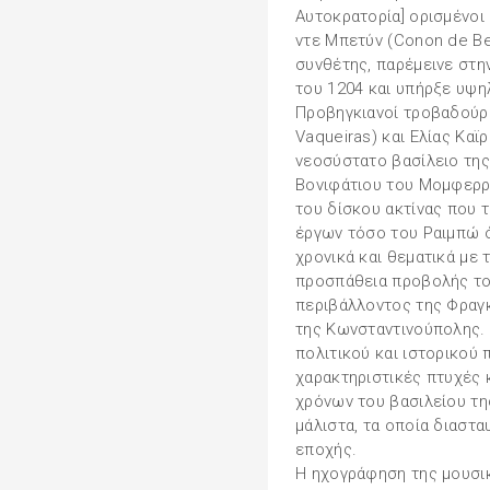
Αυτοκρατορία] ορισμένοι
ντε Μπετύν (Conon de Be
συνθέτης, παρέμεινε στη
του 1204 και υπήρξε υψη
Προβηγκιανοί τροβαδούρο
Vaqueiras) και Ελίας Καϊρ
νεοσύστατο βασίλειο της
Βονιφάτιου του Μομφερρά
του δίσκου ακτίνας που τ
έργων τόσο του Ραιμπώ ό
χρονικά και θεματικά με 
προσπάθεια προβολής του
περιβάλλοντος της Φραγκ
της Κωνσταντινούπολης. 
πολιτικού και ιστορικού 
χαρακτηριστικές πτυχές 
χρόνων του βασιλείου τη
μάλιστα, τα οποία διαστα
εποχής.
Η ηχογράφηση της μουσι