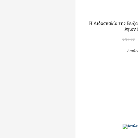
Η Διδασκαλία της Βυζ
Άγιον
€ 37,70
Διαθέ