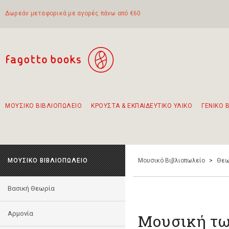
Δωρεάν μεταφορικά με αγορές πάνω από €60
ΜΟΥΣΙΚΟ ΒΙΒΛΙΟΠΩΛΕΙΟ
ΚΡΟΥΣΤΑ & ΕΚΠΑΙΔΕΥΤΙΚΟ ΥΛΙΚΟ
ΓΕΝΙΚΟ 
Προτάσεις - Σετ - Συνδυασμοί Βιβλίων
Πρωτότυποι Συνδυασμοί - Σετ δώρων για παιδιά
Για τα πρώτα μας βήματα στην κιθάρα
Το πιο διαδεδομένο σετ Boomwhackers
Περπατώντας στην παλιά πόλη της Λευκάδας
ΜΟΥΣΙΚΟ ΒΙΒΛΙΟΠΩΛΕΙΟ
Μουσικό Βιβλιοπωλείο
>
Θεω
Βασική Θεωρία
Αρμονία
Μουσική τ