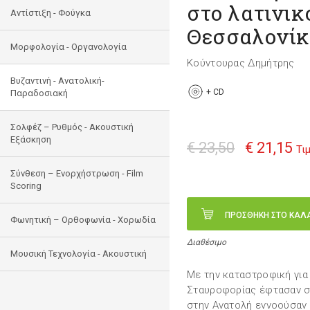
στο λατινικ
Αντίστιξη - Φούγκα
Θεσσαλονίκη
Μορφολογία - Οργανολογία
Κούντουρας Δημήτρης
Bυζαντινή - Ανατολική-
+
CD
Παραδοσιακή
Σολφέζ – Ρυθμός - Ακουστική
Εξάσκηση
€ 23,50
€ 21,15
Τι
Σύνθεση – Ενορχήστρωση - Film
Scoring
ΠΡΟΣΘΗΚΗ ΣΤΟ ΚΑΛ
Φωνητική – Ορθοφωνία - Χορωδία
Διαθέσιμο
Μουσική Τεχνολογία - Ακουστική
Με την καταστροφική για 
Σταυροφορίας έφτασαν σ
στην Ανατολή εννοούσαν 