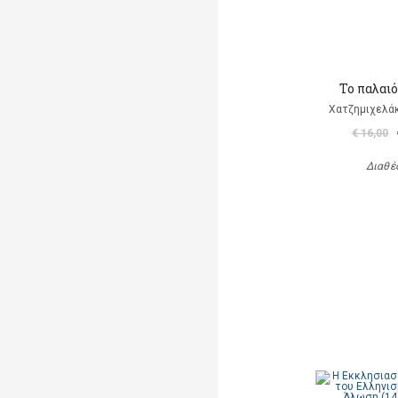
Το παλαι
Χατζημιχελάκ
€ 16,00
Διαθέ