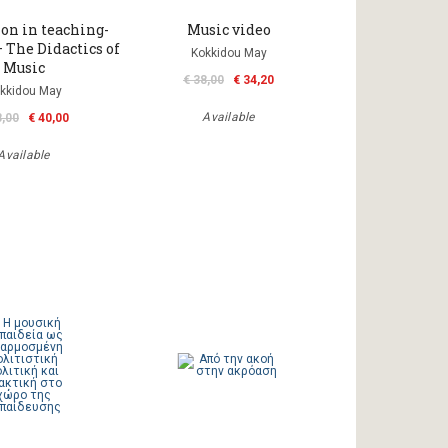
on in teaching-
Music video
 The Didactics of
Kokkidou May
Music
€ 38,00
€ 34,20
kkidou May
Available
8,00
€ 40,00
Available