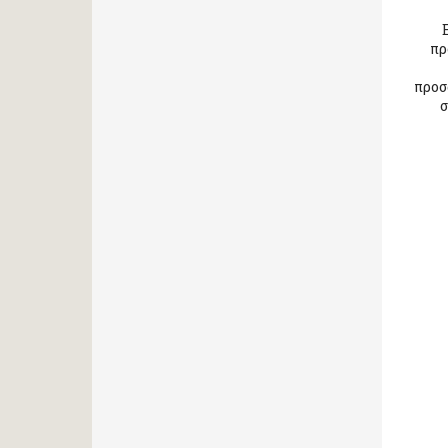
πρ
προσ
σ