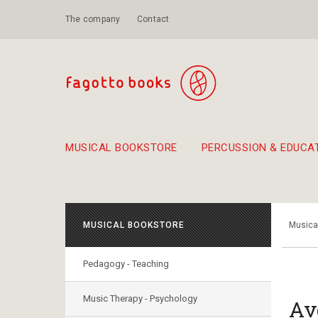
The company
Contact
MUSICAL BOOKSTORE
PERCUSSION & EDUCA
Suggestions - Sets - Book Combinations
Educational material for exercise in rhythm
Unique combinations - Gift Sets for Kids
Smirneika and pireotika r
Hand-crafted
Α Walk through Lefkada's old town
MUSICAL BOOKSTORE
Musica
Pedagogy - Teaching
Music Therapy - Psychology
Αν