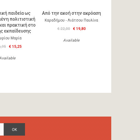
ική παιδεία ως
Από την ακοή στην ακρόαση
ένη πολιτιστική
Καραδήμου - Λιάτσου Παυλίνα
και πρακτική στο
€ 22,00
€ 19,80
ης εκπαίδευσης
υρίου Μαρία
Available
6,95
€ 15,25
Available
OK