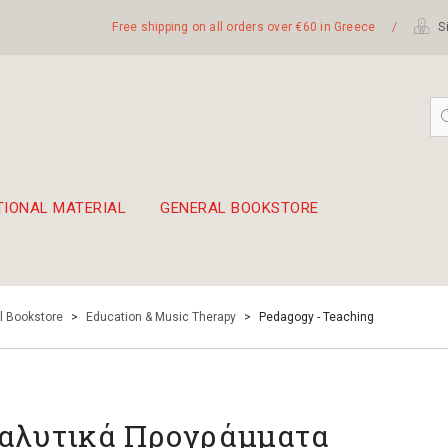
Free shipping on all orders over €60 in Greece
/
Si
TIONAL MATERIAL
GENERAL BOOKSTORE
embetika
 hand drum 45cm
l Bookstore
>
Education & Music Therapy
>
Pedagogy - Teaching
αλυτικά Προγράμματα