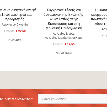
ουσικοκινητική αγωγή
Σύγχρονες τάσεις και
Η μουσ
rff ως αφετηρία και
δυναμικές της Σχολικής
εφαρμοσμ
προορισμός
Ψυχολογίας στην
πολιτική 
Εκπαίδευση και στη
χώρο τ
Αγαλιανού Ολυμπία
Μουσική Παιδαγωγική
Αργ
€ 25,00
€ 22,50
Αργυρίου Μαρία
€ 1
Αργυρίου Μαρία (επιμέλεια)
Available
€ 16,17
€ 14,55
Out of stock
to our newsletter: