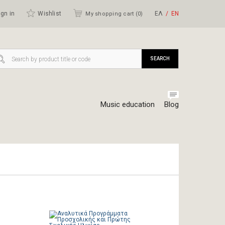
gn in
Wishlist
ΕΛ
ΕΝ
My shopping cart (
0
)
SEARCH
Music education
Blog