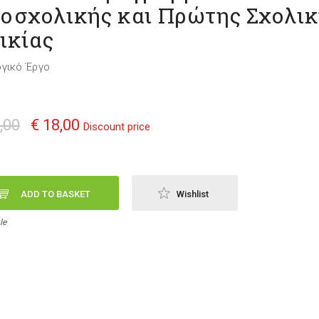
οσχολικής και Πρώτης Σχολικ
ικίας
γικό Έργο
,00
€ 18,00
Discount price
ADD TO BASKET
Wishlist
le