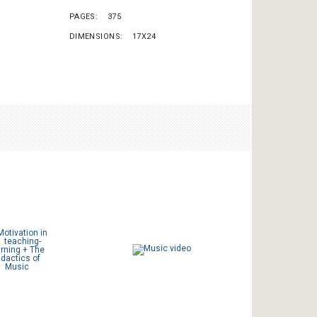
PAGES
375
DIMENSIONS
17X24