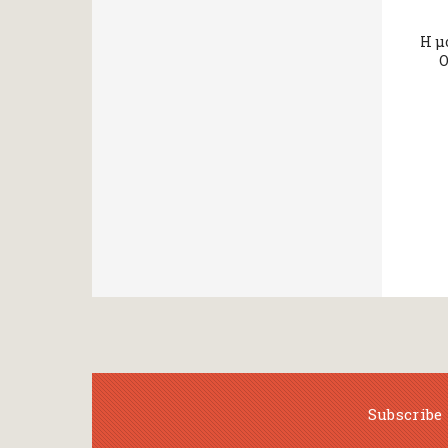
H μ
O
Subscribe 