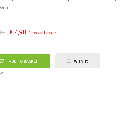
ννορ Τζιμ
50
€ 4,90
Discount price
ADD TO BASKET
Wishlist
le