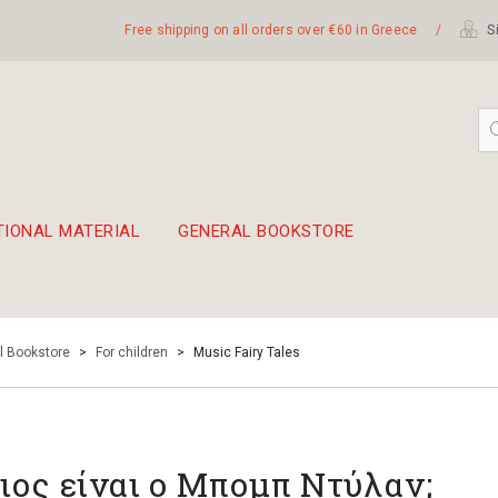
Free shipping on all orders over €60 in Greece
/
Si
TIONAL MATERIAL
GENERAL BOOKSTORE
embetika
 hand drum 45cm
l Bookstore
>
For children
>
Music Fairy Tales
ιος είναι ο Μπομπ Ντύλαν;