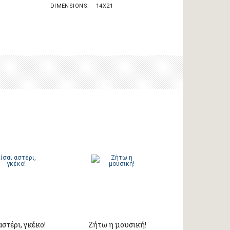
DIMENSIONS
14X21
αστέρι, γκέκο!
Ζήτω η μουσική!