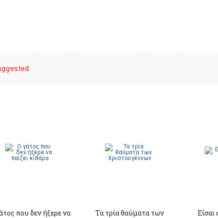
uggested
άτος που δεν ήξερε να
Τα τρία θαύματα των
Είσαι 