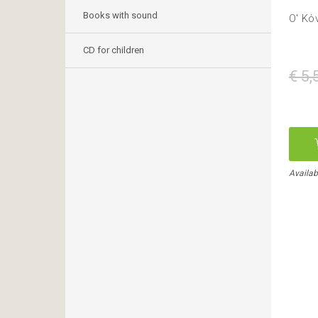
Books with sound
Ο' Κό
CD for children
€ 5,
Availab