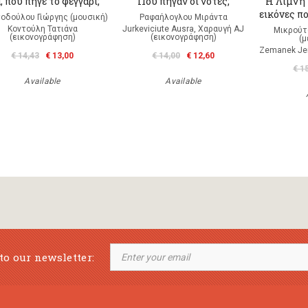
 πού πήγε το φεγγάρι;
Πού πήγαν οι νότες;
Η Λίμνη
εικόνες π
οδούλου Γιώργης (μουσική)
Ραφαήλογλου Μιράντα
Κοντούλη Τατιάνα
Jurkeviciute Ausra, Χαραυγή ΑJ
Μικρούτ
(εικονογράφηση)
(εικονογράφηση)
(
Zemanek Je
€ 14,43
€ 13,00
€ 14,00
€ 12,60
€ 1
Available
Available
to our newsletter: