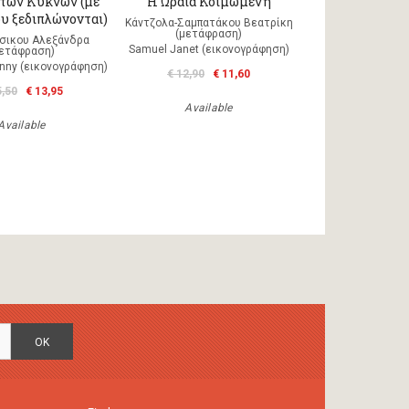
 των Κύκνων (με
Η Ωραία Κοιμωμένη
ου ξεδιπλώνονται)
Κάντζολα-Σαμπατάκου Βεατρίκη
(μετάφραση)
σικου Αλεξάνδρα
Samuel Janet (εικονογράφηση)
μετάφραση)
nny (εικονογράφηση)
€ 12,90
€ 11,60
5,50
€ 13,95
Available
Available
OK