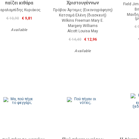
παίζει κιθάρα
Χριστουγέννων
Field Ji
Br
αραλαμπίδης Κυριάκος
Πρόβου Άρτεμις (Εικονογράφηση)
Μανδη
Κατσαμά Ελένη (διασκευή)
€ 10,90
€ 9,81
(
Wilkins Freeman Mary E.
Margery Williams
€ 
Available
Alcott Louisa May
€ 14,40
€ 12,96
Available