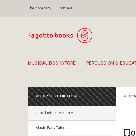
The company
Contact
MUSICAL BOOKSTORE
PERCUSSION & EDUCA
Suggestions - Sets - Book Combinations
Educational material for exercise in rhythm
Unique combinations - Gift Sets for Kids
Smirneika and pireotika r
Hand-crafted
Α Walk through Lefkada's old town
MUSICAL BOOKSTORE
Musica
Introduction to music
Music Fairy Tales
Πο