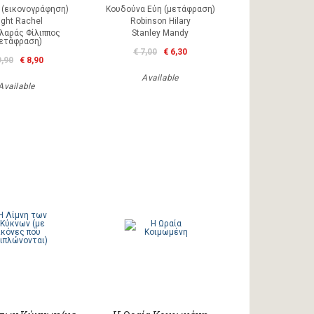
m (εικονογράφηση)
Κουδούνα Εύη (μετάφραση)
ight Rachel
Robinson Hilary
λαράς Φίλιππος
Stanley Mandy
μετάφραση)
€ 7,00
€ 6,30
9,90
€ 8,90
Available
Available