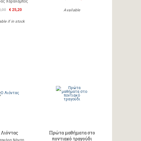
ας Χαράλαμπος
8,00
€ 25,20
Available
ble if in stock
 Λιόντας
Πρώτα μαθήματα στο
ποντιακό τραγούδι
πακάρη Νάνση