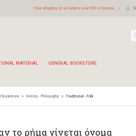
Free shipping on all orders over €60 in Greece
/
Si
TIONAL MATERIAL
GENERAL BOOKSTORE
embetika
 hand drum 45cm
l Bookstore
>
History - Philosophy
>
Traditional - Folk
αν το ρήμα γίνεται όνομα