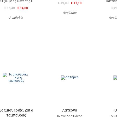
Ντζούφρας Θανάσης Ι.
Κατσάρ
€ 19,00
€ 17,10
€ 16,40
€ 14,80
€ 2
Available
Available
Availa
Το μπουζούκι και ο
Λατέρνα
Ο
ταμπουράς
Ιωαννίδης Πάνος
Τουμ