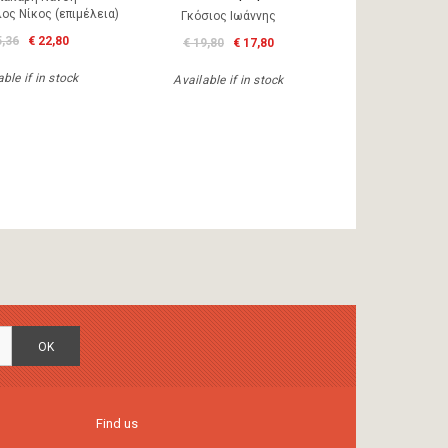
ος Νίκος (επιμέλεια)
Γκόσιος Ιωάννης
5,36
€ 22,80
€ 19,80
€ 17,80
ble if in stock
Available if in stock
OK
Find us