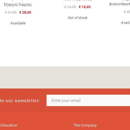
Διονυσόπουλ
Έξαρχος Γιώργης
€ 16,00
€ 14,40
€ 2
€ 31,80
€ 28,60
Out of stock
Availa
Available
to our newsletter:
 Education
The Company