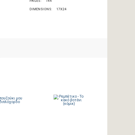
PAGES
144
DIMENSIONS
17X24