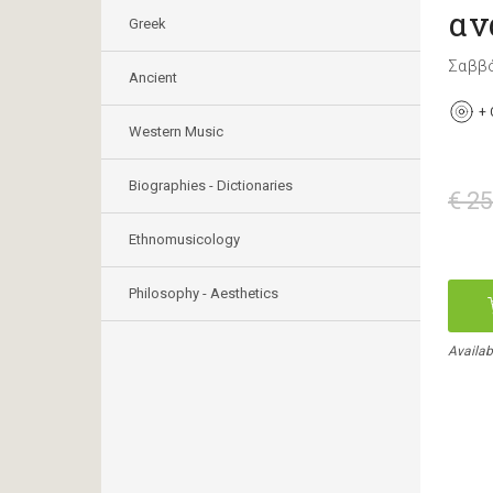
αν
Greek
Σαββ
Ancient
+
Western Music
Biographies - Dictionaries
€ 25
Ethnomusicology
Philosophy - Aesthetics
Availabl