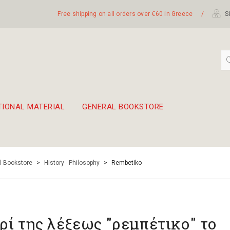
Free shipping on all orders over €60 in Greece
/
Si
TIONAL MATERIAL
GENERAL BOOKSTORE
embetika
 hand drum 45cm
l Bookstore
>
History - Philosophy
>
Rembetiko
ρί της λέξεως "ρεμπέτικο" το