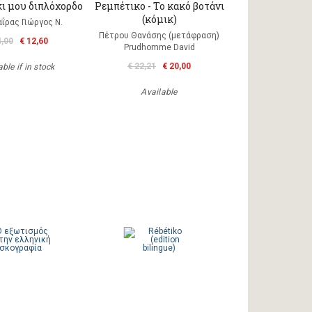
 μου διπλόχορδο
Ρεμπέτικο - Το κακό βοτάνι
(κόμικ)
ΐρας Γιώργος Ν.
Πέτρου Θανάσης (μετάφραση)
4,00
€ 12,60
Prudhomme David
€ 22,21
€ 20,00
ble if in stock
Available