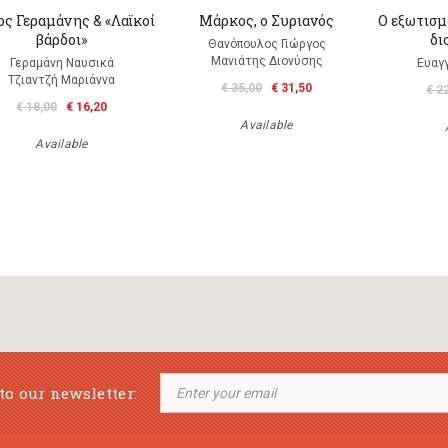
ς Γεραμάνης & «Λαϊκοί
Μάρκος, ο Συριανός
Ο εξωτισμ
βάρδοι»
δι
Θανόπουλος Γιώργος
Μανιάτης Διονύσης
Γεραμάνη Ναυσικά
Ευαγ
Τζιαντζή Μαριάννα
€ 35,00
€ 31,50
€ 2
€ 18,00
€ 16,20
Available
Available
to our newsletter: