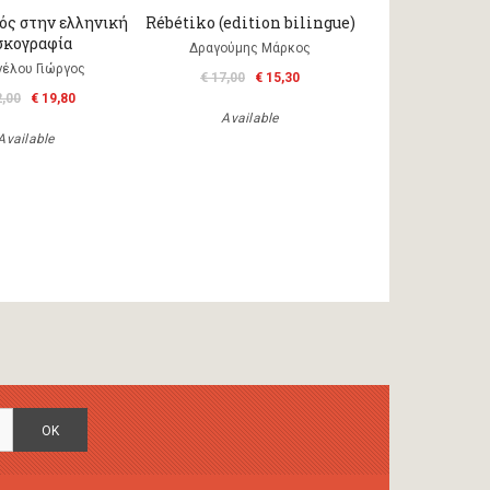
ός στην ελληνική
Rébétiko (edition bilingue)
σκογραφία
Δραγούμης Μάρκος
γέλου Γιώργος
€ 17,00
€ 15,30
2,00
€ 19,80
Available
Available
OK