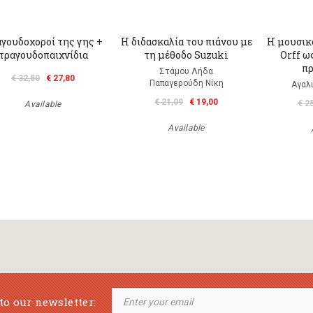
γουδοχοροί της γης +
Η διδασκαλία του πιάνου με
H μουσικ
τραγουδοπαιχνίδια
τη μέθοδο Suzuki
Orff ω
πρ
Στάμου Λήδα
€ 32,80
€ 27,80
Παπαγερούδη Νίκη
Αγαλ
€ 21,09
€ 19,00
€ 2
Available
Available
to our newsletter: