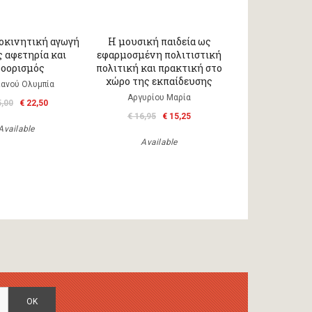
οκινητική αγωγή
Η μουσική παιδεία ως
ς αφετηρία και
εφαρμοσμένη πολιτιστική
οορισμός
πολιτική και πρακτική στο
χώρο της εκπαίδευσης
ιανού Ολυμπία
Αργυρίου Μαρία
5,00
€ 22,50
€ 16,95
€ 15,25
Available
Available
OK