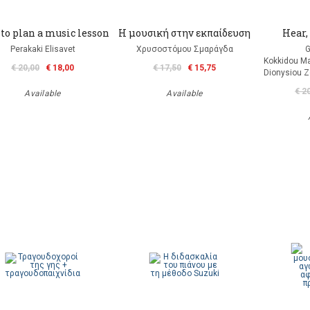
to plan a music lesson
Η μουσική στην εκπαίδευση
Hear,
Perakaki Elisavet
Χρυσοστόμου Σμαράγδα
G
Kokkidou Μay
€ 20,00
€ 18,00
€ 17,50
€ 15,75
Dionysiou Zo
€ 2
Available
Available