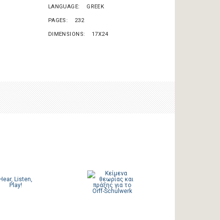
LANGUAGE
GREEK
PAGES
232
DIMENSIONS
17X24