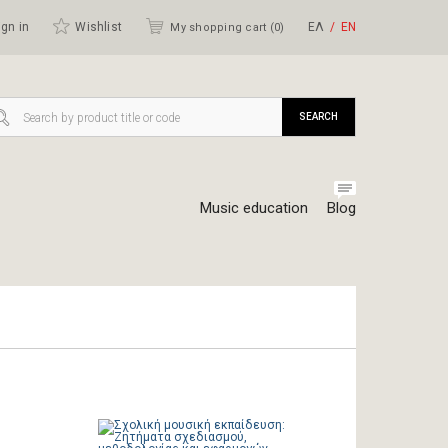
gn in
Wishlist
ΕΛ
ΕΝ
My shopping cart (
0
)
SEARCH
Music education
Blog