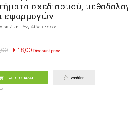
τήματα σχεδιασμού, μεθοδολο
ι εφαρμογών
σίου Ζωή
Αγγελίδου Σοφία
—
,00
€ 18,00
Discount price
ADD TO BASKET
Wishlist
le