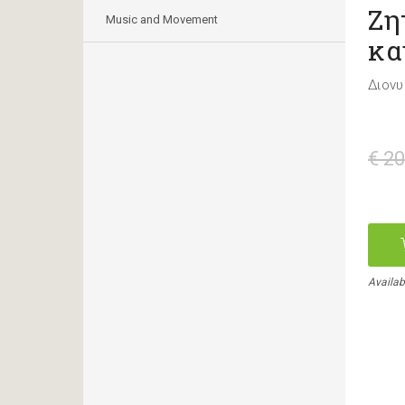
Ζη
Music and Movement
κα
Διονυ
€ 20
Availab