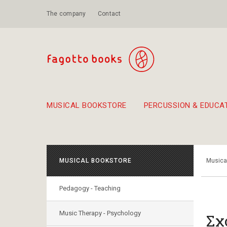
The company
Contact
MUSICAL BOOKSTORE
PERCUSSION & EDUCA
Suggestions - Sets - Book Combinations
Educational material for exercise in rhythm
Unique combinations - Gift Sets for Kids
Smirneika and pireotika r
Hand-crafted
Α Walk through Lefkada's old town
MUSICAL BOOKSTORE
Musica
Pedagogy - Teaching
Music Therapy - Psychology
Σχ