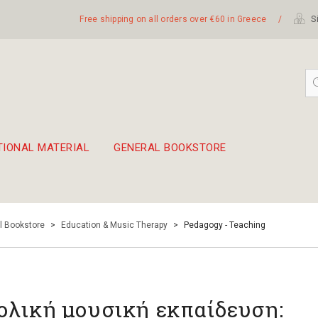
Free shipping on all orders over €60 in Greece
/
Si
TIONAL MATERIAL
GENERAL BOOKSTORE
embetika
 hand drum 45cm
l Bookstore
>
Education & Music Therapy
>
Pedagogy - Teaching
ολική μουσική εκπαίδευση: