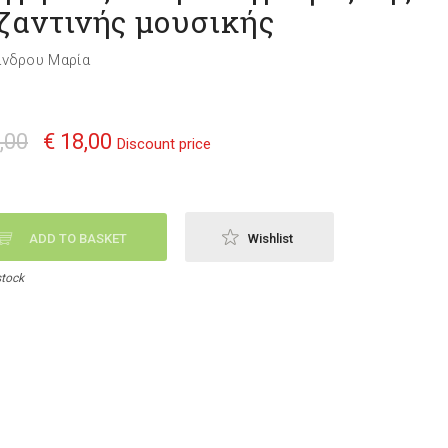
ζαντινής μουσικής
νδρου Μαρία
,00
€ 18,00
Discount price
ADD TO BASKET
Wishlist
stock