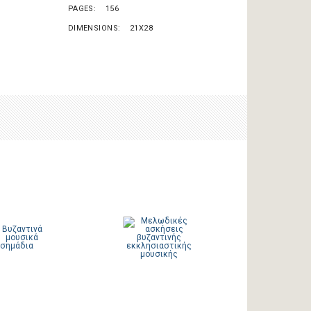
PAGES
156
DIMENSIONS
21X28