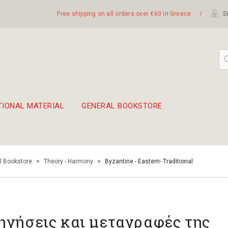
Free shipping on all orders over €60 in Greece
/
Si
TIONAL MATERIAL
GENERAL BOOKSTORE
embetika
 hand drum 45cm
l Bookstore
>
Theory - Harmony
>
Byzantine - Eastern- Traditional
ηγήσεις και μεταγραφές της