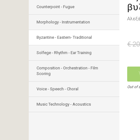
βυ
Counterpoint - Fugue
Αλεξά
Morphology - Instrumentation
Byzantine - Eastern- Traditional
€ 20
Solfege - Rhythm - Ear Training
Composition - Orchestration - Film
Scoring
Out of 
Voice - Speech - Choral
Music Technology - Acoustics