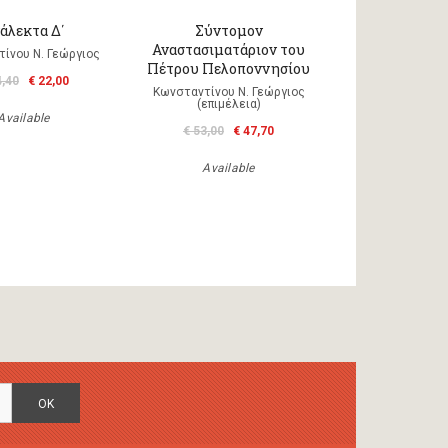
άλεκτα Δ΄
Σύντομον
Αναστασιματάριον του
ίνου Ν. Γεώργιος
Πέτρου Πελοποννησίου
4,40
€ 22,00
Κωνσταντίνου Ν. Γεώργιος
(επιμέλεια)
Available
€ 53,00
€ 47,70
Available
OK