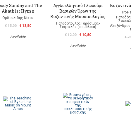
oudy Sunday and The
Αγγλοελληνικό Γλωσσάρι
Βυζαντινά
Akathist Hymn
Βασικών Όρων της
Troel
Βυζαντινής Μουσικολογίας
Παπαδόπ
Ορδουλίδης Νίκος
Σοφοκλ
Παπαδόπουλος Γεράσιμος-
€ 15,00
€ 13,50
Αλεξάνδρου 
Σοφοκλής (επιμέλεια)
€ 12,00
€ 10,80
Available
€ 2
Available