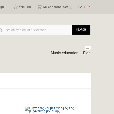
gn in
Wishlist
ΕΛ
ΕΝ
My shopping cart (
0
)
SEARCH
Music education
Blog