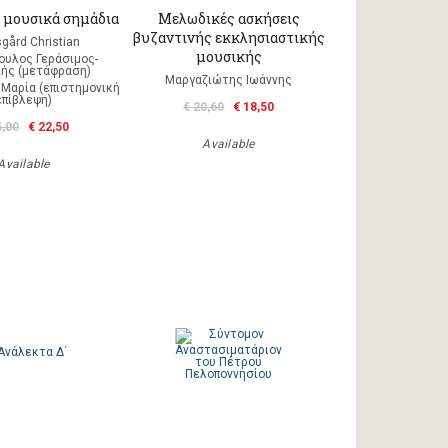
 μουσικά σημάδια
Μελωδικές ασκήσεις
βυζαντινής εκκλησιαστικής
sgård Christian
μουσικής
ουλος Γεράσιμος-
ής (μετάφραση)
Μαργαζιώτης Ιωάννης
Μαρία (επιστημονική
επίβλεψη)
€ 20,60
€ 18,50
5,00
€ 22,50
Available
Available