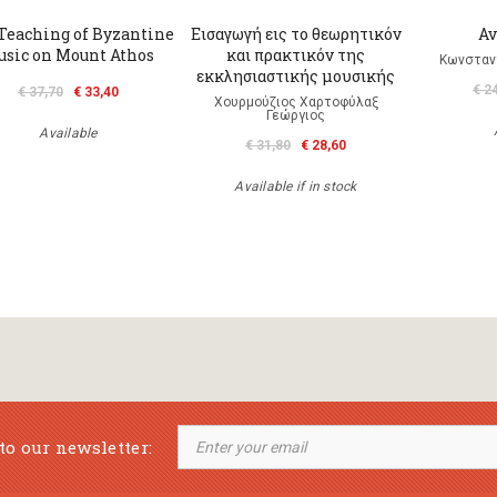
Teaching of Byzantine
Εισαγωγή εις το θεωρητικόν
Αν
sic on Mount Athos
και πρακτικόν της
Κωνσταντ
εκκλησιαστικής μουσικής
€ 2
€ 37,70
€ 33,40
Χουρμούζιος Χαρτοφύλαξ
Γεώργιος
Available
€ 31,80
€ 28,60
Available if in stock
to our newsletter: