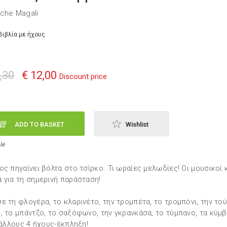
che Magali
Βιβλία με ήχους
,30
€ 12,00
Discount price
ADD TO BASKET
Wishlist
le
ος πηγαίνει βόλτα στο τσίρκο. Τι ωραίες μελωδίες! Οι μουσικοί
 για τη σημερινή παράσταση!
ε τη φλογέρα, το κλαρινέτο, την τρομπέτα, το τρομπόνι, την τού
, το μπάντζο, το σαξόφωνο, την γκρανκάσα, το τύμπανο, τα κύμ
. άλλους 4 ήχους-έκπληξη!