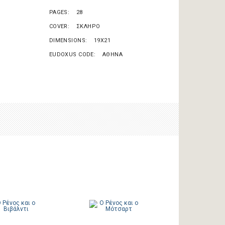
PAGES
28
COVER
ΣΚΛΗΡΟ
DIMENSIONS
19X21
EUDOXUS CODE
ΑΘΗΝΑ