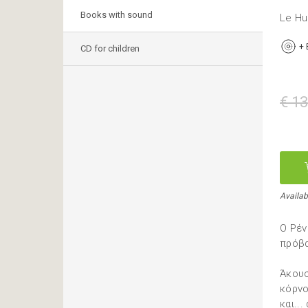
Books with sound
Le Hu
+
CD for children
€ 13
Availab
Ο Ρέν
πρόβα
Άκουσ
κόρνο
και..