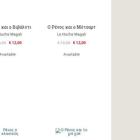
 και ο Βιβάλντι
Ο Ρένος και o Μότσαρτ
Huche Magali
Le Huche Magali
3,30
€ 12,00
€ 13,30
€ 12,00
Available
Available