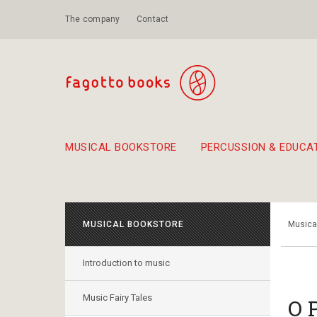
The company
Contact
MUSICAL BOOKSTORE
PERCUSSION & EDUCA
Suggestions - Sets - Book Combinations
Educational material for exercise in rhythm
Unique combinations - Gift Sets for Kids
Smirneika and pireotika r
Hand-crafted
Α Walk through Lefkada's old town
MUSICAL BOOKSTORE
Musica
Introduction to music
Music Fairy Tales
Ο 