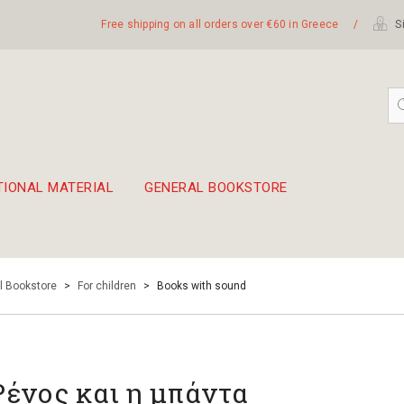
Free shipping on all orders over €60 in Greece
/
Si
TIONAL MATERIAL
GENERAL BOOKSTORE
embetika
 hand drum 45cm
l Bookstore
>
For children
>
Books with sound
Ρένος και η μπάντα