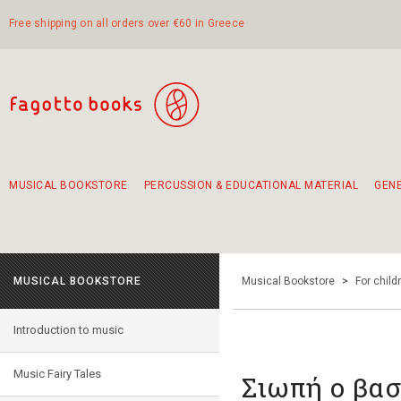
Free shipping on all orders over €60 in Greece
MUSICAL BOOKSTORE
PERCUSSION & EDUCATIONAL MATERIAL
GEN
Suggestions - Sets - Book Combinations
Educational material for exercise in rhythm
Unique combinations - Gift Sets for Kids
Smirneika and pireotika rembetika
Hand-crafted hand drum 45cm
Α Walk through Lefkada's old town
MUSICAL BOOKSTORE
Musical Bookstore
>
For child
Introduction to music
Music Fairy Tales
Σιωπή ο βασ