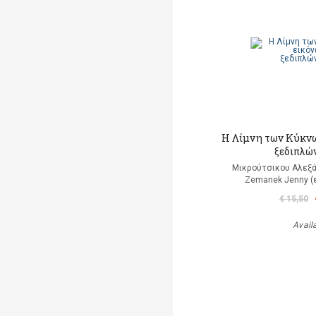
Η Λίμνη των Κύκνω
ξεδιπλώ
Μικρούτσικου Αλεξά
Zemanek Jenny (
€ 15,50
Avail