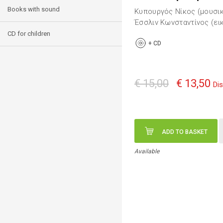
Books with sound
Κυπουργός Νίκος (μουσι
Έσσλιν Κωνσταντίνος (ε
CD for children
+
CD
€ 15,00
€ 13,50
Di
ADD TO BASKET
Available