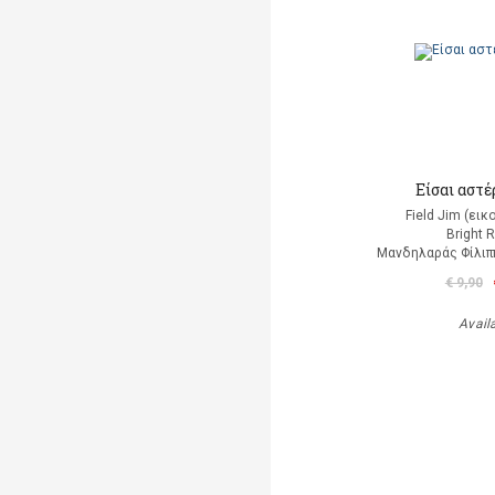
Είσαι αστέρ
Field Jim (ει
Bright 
Μανδηλαράς Φίλιπ
€ 9,90
Avail