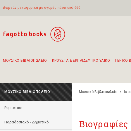
Δωρεάν μεταφορικά με αγορές πάνω από €60
ΜΟΥΣΙΚΟ ΒΙΒΛΙΟΠΩΛΕΙΟ
ΚΡΟΥΣΤΑ & ΕΚΠΑΙΔΕΥΤΙΚΟ ΥΛΙΚΟ
ΓΕΝΙΚΟ 
Προτάσεις - Σετ - Συνδυασμοί Βιβλίων
Πρωτότυποι Συνδυασμοί - Σετ δώρων για παιδιά
Για τα πρώτα μας βήματα στην κιθάρα
Το πιο διαδεδομένο σετ Boomwhackers
Περπατώντας στην παλιά πόλη της Λευκάδας
ΜΟΥΣΙΚΟ ΒΙΒΛΙΟΠΩΛΕΙΟ
Μουσικό Βιβλιοπωλείο
>
Ιστο
Ρεμπέτικο
Βιογραφίες 
Παραδοσιακό - Δημοτικό