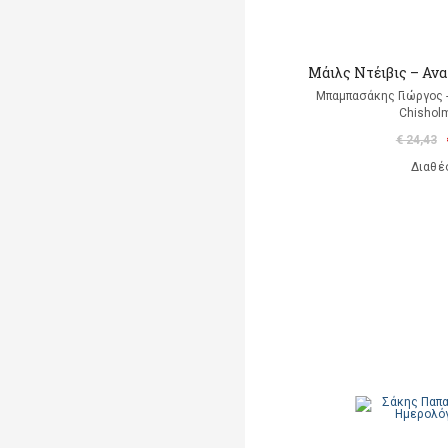
Μάιλς Ντέιβις – Αν
Μπαμπασάκης Γιώργος -
Chishol
€ 24,43
Διαθέ