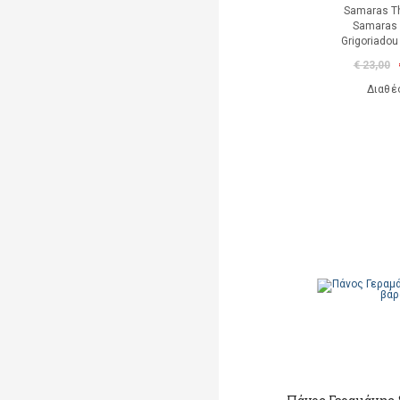
Samaras T
Samaras 
Grigoriadou 
€ 23,00
Διαθέ