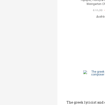
Τομαράς Παναγιώτ
Weingarten Ch
€ 11,90
Διαθέ
The greek lyricist an