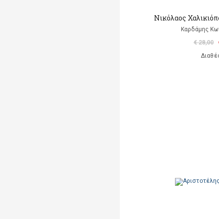
Νικόλαος Χαλικιό
Καρδάμης Κω
€ 28,00
Διαθέ