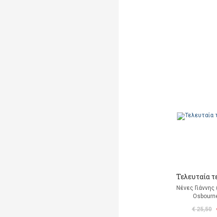
Τελευταία τ
Νένες Γιάννης
Osbourn
€ 25,50