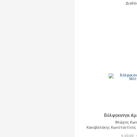
Διαθέ
Βόλφγκανγκ Αμ
Φλώρος Κων
Κακαβελάκης Κωνσταντίνος Δ
€ 30,00